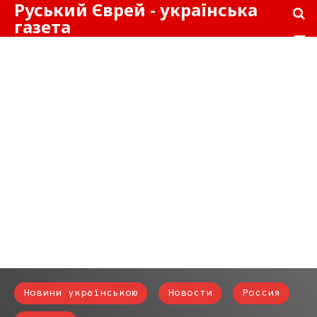
Руський Єврей - українська
газета
Новини українською
Новости
Россия