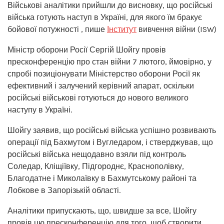
Військові аналітики прийшли до висновку, що російські
війська готують наступ в Україні, для якого їм бракує
бойової потужності , пише
Інститут
вивчення війни (ISW)
Міністр оборони Росії Сергій Шойгу провів
пресконференцію про стан війни 7 лютого, ймовірно, у
спробі позиціонувати Міністерство оборони Росії як
ефективний і залучений керівний апарат, оскільки
російські військові готуються до нового великого
наступу в Україні.
Шойгу заявив, що російські війська успішно розвивають
операції під Бахмутом і Вугледаром, і стверджував, що
російські війська нещодавно взяли під контроль
Соледар, Кліщіївку, Підгороднє, Краснополівку,
Благодатне і Миколаївку в Бахмутському районі та
Лобкове в Запорізькій області.
Аналітики припускають, що, швидше за все, Шойгу
провів цю пресконференцію для того, щоб створити