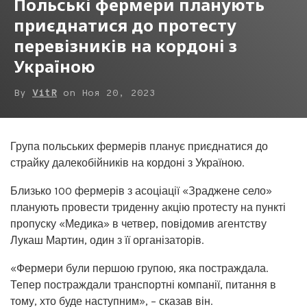
Польські фермери планують
приєднатися до протесту
перевізників на кордоні з
Україною
By
VitR
on
Ноя 20, 2023
Група польських фермерів планує приєднатися до
страйку далекобійників на кордоні з Україною.
Близько 100 фермерів з асоціації «Зраджене село»
планують провести триденну акцію протесту на пункті
пропуску «Медика» в четвер, повідомив агентству
Лукаш Мартин, один з її організаторів.
«Фермери були першою групою, яка постраждала.
Тепер постраждали транспортні компанії, питання в
тому, хто буде наступним», – сказав він.