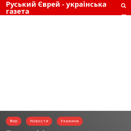
Руський Єврей - українська
газета
Мир
Новости
Украина