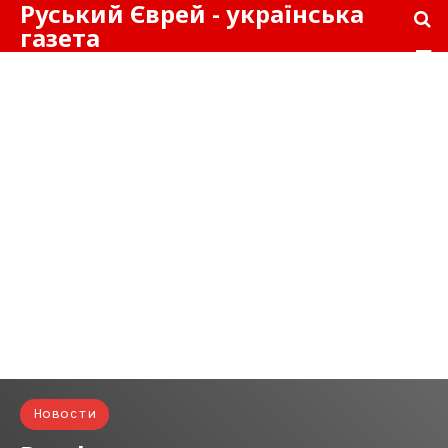
Руський Єврей - українська
газета
Новости