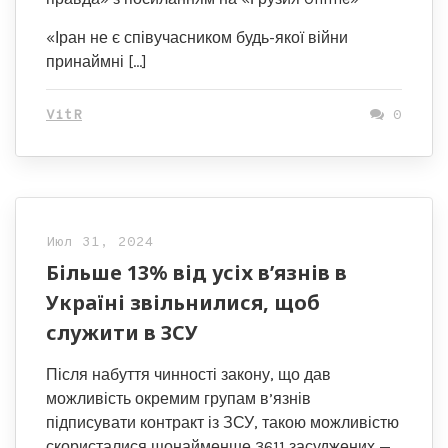
«Іран не є співучасником будь-якої війни
принаймні […]
VitR
0
Июл 31, 2024
Більше 13% від усіх в’язнів в
Україні звільнилися, щоб
служити в ЗСУ
Після набуття чинності закону, що дав
можливість окремим групам в’язнів
підписувати контракт із ЗСУ, такою можливістю
скористалися щонайменше 3611 засуджених —