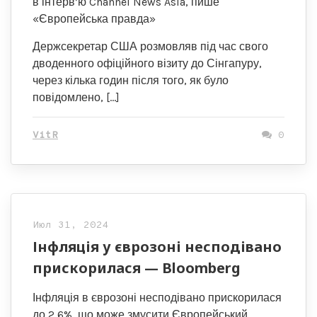
в інтерв’ю Channel News Asia, пише
«Європейська правда»
Держсекретар США розмовляв під час свого
дводенного офіційного візиту до Сінгапуру,
через кілька годин після того, як було
повідомлено, […]
VitR
0
Июл 31, 2024
Інфляція у єврозоні несподівано
прискорилася — Bloomberg
Інфляція в єврозоні несподівано прискорилася
до 2,6%, що може змусити Європейський