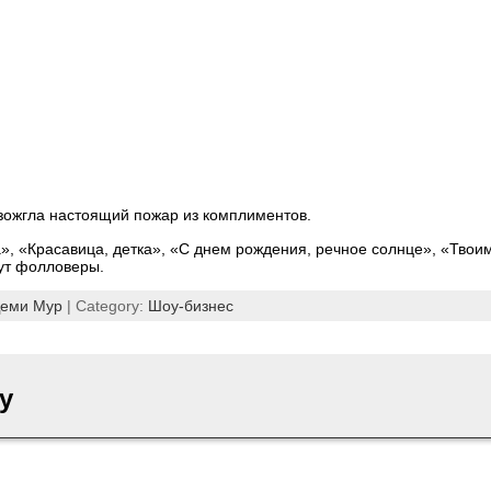
зожгла настоящий пожар из комплиментов.
», «Красавица, детка», «С днем рождения, речное солнце», «Твои
ут фолловеры.
еми Мур
| Category:
Шоу-бизнес
y