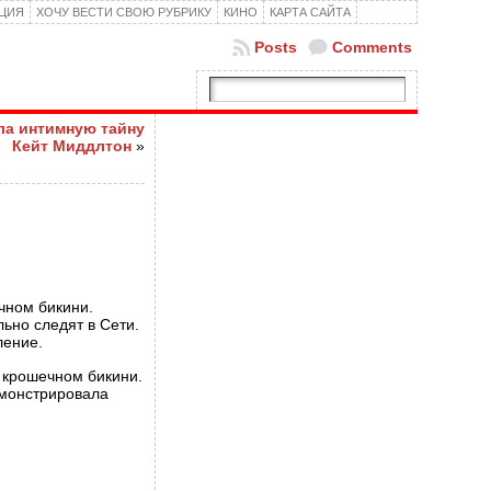
КЦИЯ
ХОЧУ ВЕСТИ СВОЮ РУБРИКУ
КИНО
КАРТА САЙТА
Posts
Comments
а интимную тайну
Кейт Миддлтон
»
и
чном бикини.
льно следят в Сети.
ление.
в крошечном бикини.
емонстрировала