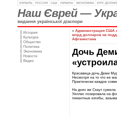
ИЗРАИЛЬ
РОССИЯ
США
УКРАИНА
ЭКОНОМИКА
КУРС ДОЛЛАР
Наш Єврей — Укра
видання української діаспори
«
Администрация США за
История
млрд долларов на под
Культура
Афганистана
Общество
Политика
Дочь Дем
Экономика
Новости
«устроил
Видео
Красавица-дочь Деми Мур
Несмотря на то что ее ма
Практически каждое совм
На днях же Скаут сумела 
Уиллис позировала на фо
пикантные изгибы, зазыва