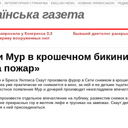
А
ЛИТЕРАТУРНАЯ СТРАНИЧКА
ENGLISH NEWS
НОВИНИ УКРАЇНСЬКОЮ
РЕДА
їнська газета
просила у Конгресса 3,3
Бывший диетолог раскрыл
держку вооруженных сил
и Мур в крошечном бикин
а пожар»
 и Брюса Уиллиса Скаут произвела фурор в Сети снимком в кроше
ма уже практически не снимается в кино, за ней и ее детьми тщате
естное появление Мур и дочерей производит неизгладимое впечат
произвести отдельное впечатление на публику, разместив снимок 
не прекрасных гор в желтом лифе и трусиках на завязках. Скаут д
я к ней присоединиться.