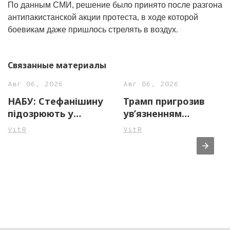
По данным СМИ, решение было принято после разгона
антипакистанской акции протеста, в ходе которой
боевикам даже пришлось стрелять в воздух.
Связанные материалы
Авг 06, 2026
Авг 06, 2026
НАБУ: Стефанішину
Трамп пригрозив
підозрюють у
ув’язненням
незаконному
джерелам ЗМІ через
VitR
VitR
збагаченні на майже
повідомлення про
14 млн грн
нестачу боєприпасів
у США