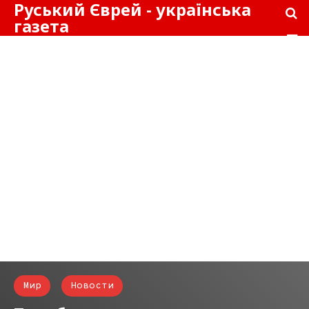
Руський Єврей - українська
газета
Мир
Новости