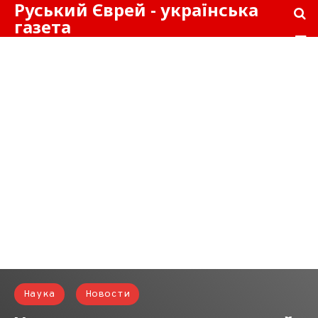
Руський Єврей - українська
газета
Наука
Новости