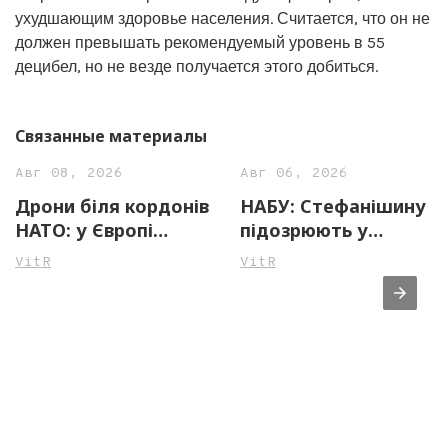
ухудшающим здоровье населения. Считается, что он не
должен превышать рекомендуемый уровень в 55
децибел, но не везде получается этого добиться.
Связанные материалы
Авг 08, 2026
Авг 06, 2026
Дрони біля кордонів
НАБУ: Стефанішину
НАТО: у Європі
підозрюють у
фіксують небезпечні
незаконному
VitR
VitR
інциденти, влада
збагаченні на майже
посилює безпеку
14 млн грн