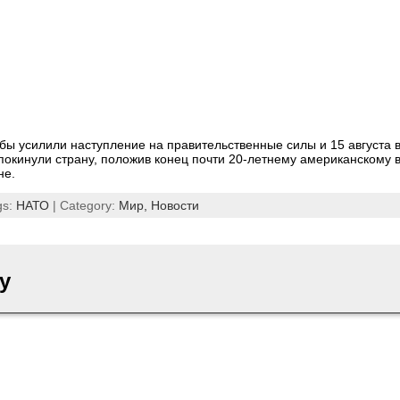
бы усилили наступление на правительственные силы и 15 августа 
покинули страну, положив конец почти 20-летнему американскому 
не.
gs:
НАТО
| Category:
Мир,
Новости
y