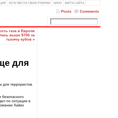
КЦИЯ
ХОЧУ ВЕСТИ СВОЮ РУБРИКУ
КИНО
КАРТА САЙТА
Posts
Comments
сть газа в Европе
лась выше $700 за
тысячу кубов
»
ще для
м для террористов.
и безопасного
дел по ситуации в
ермании Хайко