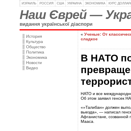
ИЗРАИЛЬ
РОССИЯ
США
УКРАИНА
ЭКОНОМИКА
КУРС ДОЛЛАР
Наш Єврей — Укра
видання української діаспори
«
Ученые: От классичес
История
сладкое
Культура
Общество
Политика
В НАТО п
Экономика
Новости
превраще
Видео
террорис
НАТО и все международно
Об этом заявил генсек Н
«»Талибан» должен выпол
выезда», — написал генсе
Афганистане, созванной 
Мааса.