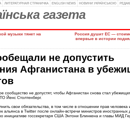
А
ЛИТЕРАТУРНАЯ СТРАНИЧКА
ENGLISH NEWS
НОВИНИ УКРАЇНСЬКОЮ
РЕДА
їнська газета
кой музыки тянет на
Россия душит ЕС — стоимо
впервые в истории подня
ообещали не допустить
ния Афганистана в убежи
тов
е сообщество не допустят, чтобы Афганистан снова стал убежище
АТО Йенс Столтенберг.
нить свои обязательства, в том числе в отношении прав человека 
к альянса в Twitter после онлайн-встречи министров иностранных 
по инициативе госсекретаря США Энтони Блинкена и главы МИД Г