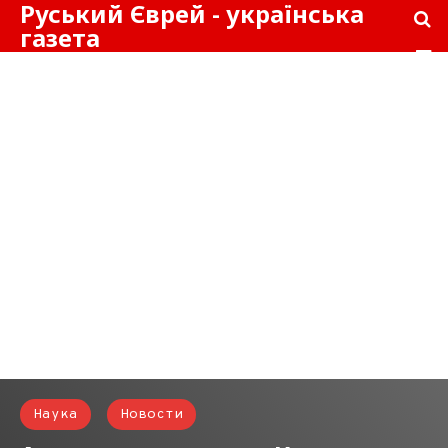
Руський Єврей - українська
газета
Наука
Новости