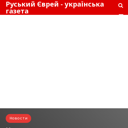
Руський Єврей - українська
газета
Новости