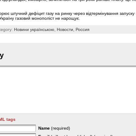
орює штучний дефіцит газу на ринку через відтермінування запуску 
 Україну газовий монополіст не нарощує.
tegory:
Новини українською,
Новости,
Россия
y
ML tags
Name
(required)