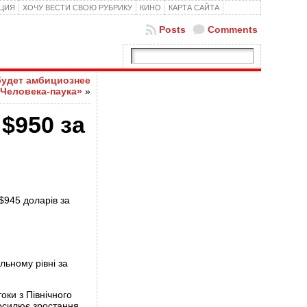
КЦИЯ
ХОЧУ ВЕСТИ СВОЮ РУБРИКУ
КИНО
КАРТА САЙТА
Posts
Comments
будет амбициознее
«Человека-паука»
»
$950 за
$945 доларів за
льному рівні за
оки з Північного
посилює зростання