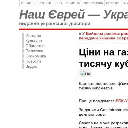
ИЗРАИЛЬ
РОССИЯ
США
УКРАИНА
ЭКОНОМИКА
КУРС ДОЛЛАР
Наш Єврей — Укра
видання української діаспори
«
У Байдена рассматри
История
передачи Украине совр
Культура
Общество
Ціни на г
Политика
Экономика
тисячу ку
Новости
Видео
Вартість жовтневого ф’юче
тисячу кубометрів
Про це повідомляє
РБК-У
За даними Gas Infrastruct
декілька років.
Європа не може розрахову
моря. Газове родовище в 