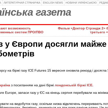
А
ЛИТЕРАТУРНАЯ СТРАНИЧКА
ENGLISH NEWS
НОВИНИ УКРАЇНСЬКОЮ
РЕДА
їнська газета
вают возможность
Фильм «Доктор Стрэндж 2» 
еменных систем ПРО/ПВО
третьего 
аз у Європи досягли майже 
бометрів
рсу на біржі газу ICE Futures 15 вересня оновила рекорд і досягла 
країна
з посиланням на дані біржі
лондонській біржі ICE.
ure Europe, запаси газу у ЄС на кінець серпня перебували на мініма
вати на видобуток газу, оскільки низка відключень переривають пот
Нідерландах, ймовірно, зачиниться на три роки раніше плану. Це 