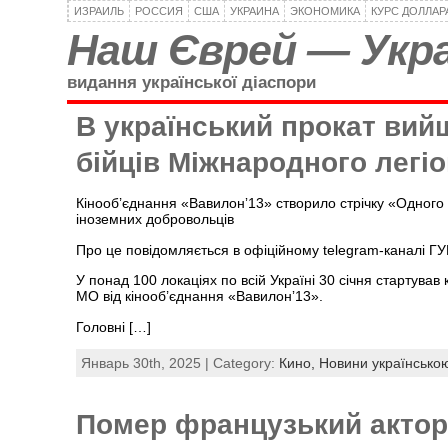
ИЗРАИЛЬ
РОССИЯ
США
УКРАИНА
ЭКОНОМИКА
КУРС ДОЛЛАР
Наш Єврей — Укра
видання української діаспори
В український прокат вийш
бійців Міжнародного легі
Кінооб’єднання «Вавилонʼ13» створило стрічку «Одного лі
іноземних добровольців
Про це повідомляється в офіційному telegram-каналі Г
У понад 100 локаціях по всій Україні 30 січня стартував
МО від кінооб’єднання «Вавилонʼ13».
Головні […]
Январь 30th, 2025 | Category:
Кино,
Новини українсько
Помер французький актор