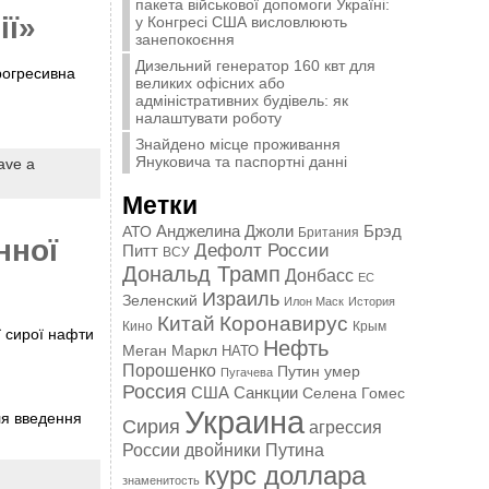
пакета військової допомоги Україні:
ії»
у Конгресі США висловлюють
занепокоєння
Дизельний генератор 160 квт для
прогресивна
великих офісних або
адміністративних будівель: як
налаштувати роботу
Знайдено місце проживання
Януковича та паспортні данні
ave a
Метки
Анджелина Джоли
АТО
Брэд
Британия
нної
Дефолт России
Питт
ВСУ
Дональд Трамп
Донбасс
ЕС
Израиль
Зеленский
Илон Маск
История
Китай
Коронавирус
Кино
Крым
ї сирої нафти
Нефть
Меган Маркл
НАТО
Порошенко
Путин умер
Пугачева
Россия
США
Санкции
Селена Гомес
Украина
ля введення
Сирия
агрессия
России
двойники Путина
курс доллара
знаменитость