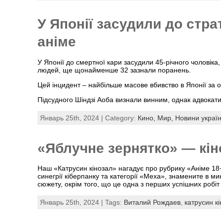
У Японії засудили до стра
аніме
У Японії до смертної кари засудили 45-річного чоловіка, 
людей, ще щонайменше 32 зазнали поранень.
Цей інцидент – найбільше масове вбивство в Японії за о
Підсудного Шіндзі Аоба визнали винним, однак адвокати
Январь 25th, 2024 | Category:
Кино,
Мир,
Новини украї
«Яблучне зернятко» — кіно
Наш «Катрусин кінозал» нагадує про рубрику «Аніме 18+
синегрії кіберпанку та категорії «Меха», знамените в м
сюжету, окрім того, що це одна з перших успішних роб
Январь 25th, 2024 | Tags:
Виталий Рождаев
,
катрусин к