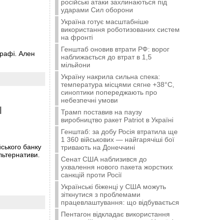
російські атаки захлинаються під
ударами Сил оборони
Україна готує масштабніше
використання роботизованих систем
на фронті
Генштаб оновив втрати РФ: ворог
графі. Ален
наближається до втрат в 1,5
мільйони
Україну накрила сильна спека:
температура місцями сягне +38°C,
синоптики попереджають про
небезпечні умови
я
Трамп поставив на паузу
виробництво ракет Patriot в Україні
Генштаб: за добу Росія втратила ще
1 360 військових — найгарячіші бої
йського банку
тривають на Донеччині
льтернативи.
Сенат США наблизився до
ухвалення нового пакета жорстких
санкцій проти Росії
Українські біженці у США можуть
зіткнутися з проблемами
працевлаштування: що відбувається
Пентагон відкладає використання