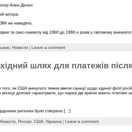
актор Ален Делон
ей актора.
ЗМІ не наводять.
ірки та секс-символу від 1960 до 1980-х років у світовому кінемато
ською,
Новости
|
Leave a comment
бхідний шлях для платежів післ
я того, як США минулого тижня ввели санкції щодо єдиної філії росі
 місяця допоміг гарантувати, що наразі дві країни мають платіжні а
ордонних регіонах було створено […]
Новости,
Россия,
США,
Украина
|
Leave a comment