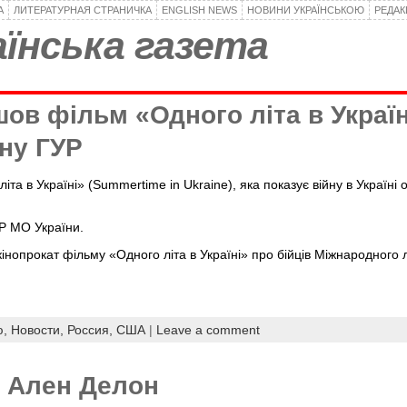
А
ЛИТЕРАТУРНАЯ СТРАНИЧКА
ENGLISH NEWS
НОВИНИ УКРАЇНСЬКОЮ
РЕДА
їнська газета
ов фільм «Одного літа в Україн
ону ГУР
та в Україні» (Summertime in Ukraine), яка показує війну в Україні
УР МО України.
 кінопрокат фільму «Одного літа в Україні» про бійців Міжнародного 
ю,
Новости,
Россия,
США
|
Leave a comment
 Ален Делон