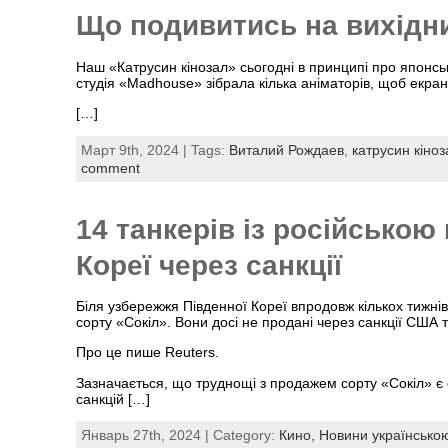
Що подивитись на вихідних
Наш «Катрусин кінозал» сьогодні в принципі про японсь
студія «Madhouse» зібрала кілька аніматорів, щоб екран
[…]
Март 9th, 2024 | Tags:
Виталий Рождаев
,
катрусин кіноз
comment
14 танкерів із російською
Кореї через санкції
Біля узбережжя Південної Кореї впродовж кількох тижнів
сорту «Сокіл». Вони досі не продані через санкції США
Про це пише Reuters.
Зазначається, що труднощі з продажем сорту «Сокіл» є 
санкцій […]
Январь 27th, 2024 | Category:
Кино,
Новини українсько