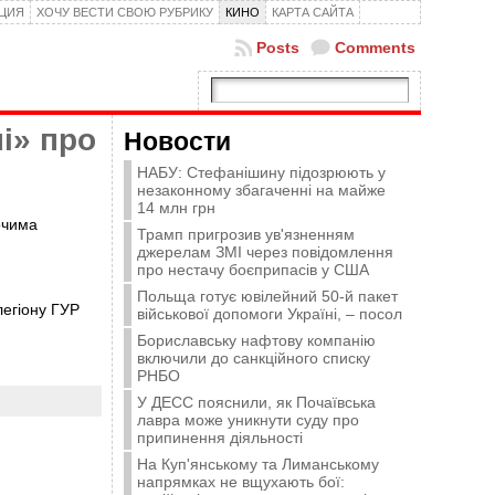
КЦИЯ
ХОЧУ ВЕСТИ СВОЮ РУБРИКУ
КИНО
КАРТА САЙТА
Posts
Comments
і» про
Новости
НАБУ: Стефанішину підозрюють у
незаконному збагаченні на майже
14 млн грн
 очима
Трамп пригрозив ув'язненням
джерелам ЗМІ через повідомлення
про нестачу боєприпасів у США
Польща готує ювілейний 50-й пакет
легіону ГУР
військової допомоги Україні, – посол
Бориславську нафтову компанію
включили до санкційного списку
РНБО
У ДЕСС пояснили, як Почаївська
лавра може уникнути суду про
припинення діяльності
На Куп'янському та Лиманському
напрямках не вщухають бої: