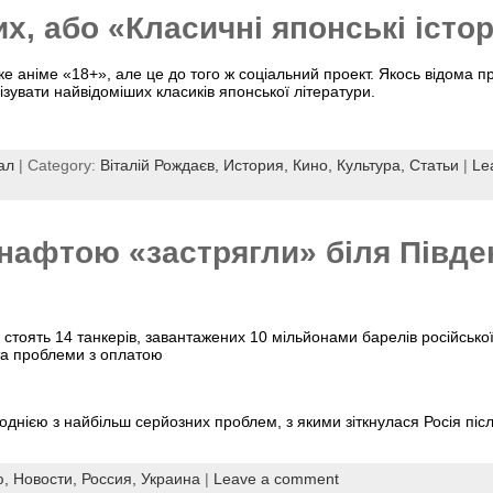
, або «Класичні японські істор
ке аніме «18+», але це до того ж соціальний проект. Якось відома 
ізувати найвідоміших класиків японської літератури.
ал
| Category:
Віталій Рождаєв,
История,
Кино,
Культура,
Статьи
|
Le
 нафтою «застрягли» біля Півде
 стоять 14 танкерів, завантажених 10 мільйонами барелів російсько
 та проблеми з оплатою
однією з найбільш серйозних проблем, з якими зіткнулася Росія піс
ю,
Новости,
Россия,
Украина
|
Leave a comment