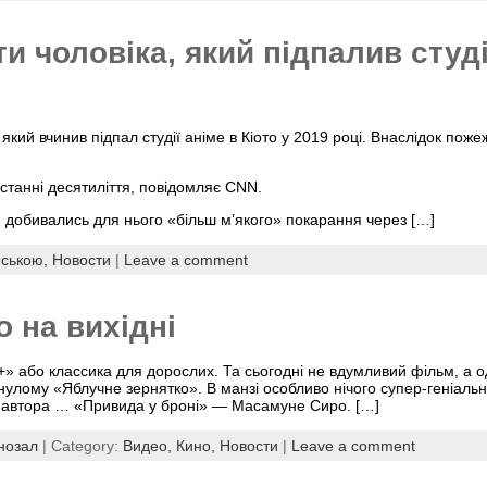
ти чоловіка, який підпалив студ
який вчинив підпал студії аніме в Кіото у 2019 році. Внаслідок поже
станні десятиліття, повідомляє CNN.
 добивались для нього «більш м’якого» покарання через […]
нською,
Новости
|
Leave a comment
 на вихідні
» або классика для дорослих. Та сьогодні не вдумливий фільм, а од
инулому «Яблучне зернятко». В манзі особливо нічого супер-геніальн
іт автора … «Привида у броні» — Масамуне Сиро. […]
інозал
| Category:
Видео,
Кино,
Новости
|
Leave a comment