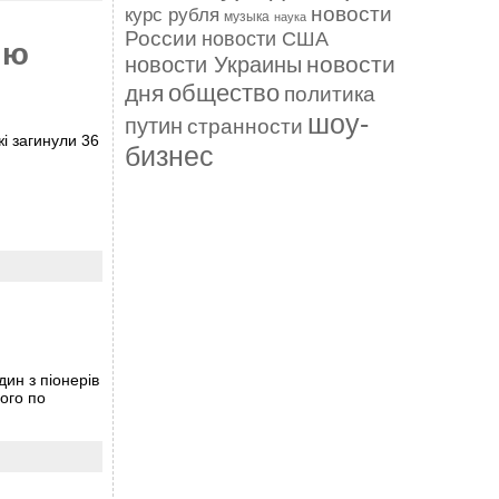
новости
курс рубля
музыка
наука
России
новости США
ію
новости
новости Украины
общество
дня
политика
шоу-
путин
странности
жі загинули 36
бизнес
ин з піонерів
ого по