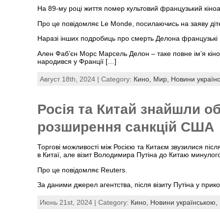
На 89-му році життя помер культовий французький кіно
Про це повідомляє Le Monde, посилаючись на заяву діт
Наразі інших подробиць про смерть Делона французькі 
Ален Фаб’єн Морс Марсель Делон – таке повне ім’я кіноз
народився у Франції […]
Август 18th, 2024 | Category:
Кино,
Мир,
Новини україн
Росія та Китай знайшли о
розширення санкцій США
Торгові можливості між Росією та Китаєм звузилися післ
в Китаї, але візит Володимира Путіна до Китаю минулого
Про це повідомляє Reuters.
За даними джерел агентства, після візиту Путіна у прик
Июнь 21st, 2024 | Category:
Кино,
Новини українською,