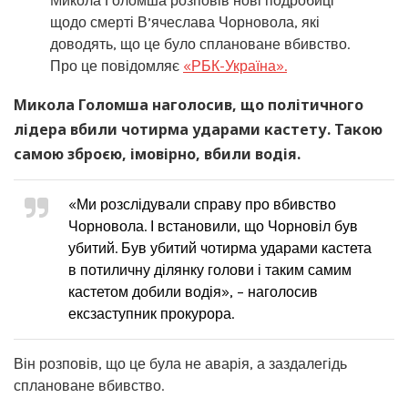
Микола Голомша розповів нові подробиці
щодо смерті В’ячеслава Чорновола, які
доводять, що це було сплановане вбивство.
Про це повідомляє
«РБК-Україна».
Микола Голомша наголосив, що політичного
лідера вбили чотирма ударами кастету. Такою
самою зброєю, імовірно, вбили водія.
«Ми розслідували справу про вбивство
Чорновола. І встановили, що Чорновіл був
убитий. Був убитий чотирма ударами кастета
в потиличну ділянку голови і таким самим
кастетом добили водія», – наголосив
ексзаступник прокурора.
Він розповів, що це була не аварія, а заздалегідь
сплановане вбивство.