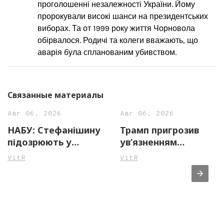
проголошенні незалежності України. Йому
пророкували високі шанси на президентських
виборах. Та от 1999 року життя Чорновола
обірвалося. Родичі та колеги вважають, що
аварія була спланованим убивством.
Связанные материалы
Авг 06, 2026
Авг 06, 2026
НАБУ: Стефанішину
Трамп пригрозив
підозрюють у
ув’язненням
незаконному
джерелам ЗМІ через
VitR
VitR
збагаченні на майже
повідомлення про
14 млн грн
нестачу боєприпасів
у США