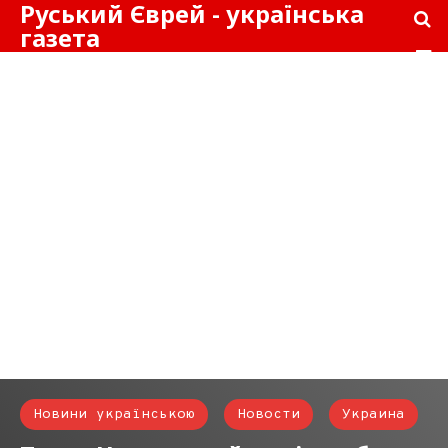
Руський Єврей - українська
газета
Новини українською
Новости
Украина