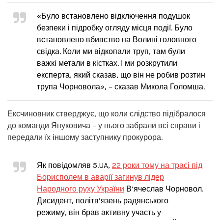
«Було встановлено відключення подушок
безпеки і підробку огляду місця події. Було
встановлено вбивство на Волині головного
свідка. Коли ми відкопали труп, там були
важкі метали в кістках. І ми розкрутили
експерта, який сказав, що він не робив розтин
трупа Чорновола», – сказав Микола Голомша.
Ексчиновник стверджує, що коли слідство підібралося
до команди Януковича – у нього забрали всі справи і
передали їх іншому заступнику прокурора.
Як повідомляв 5.UA,
22 роки тому на трасі під
Борисполем в аварії загинув лідер
Народного руху України
В’ячеслав Чорновол.
Дисидент, політв’язень радянського
режиму, він брав активну участь у