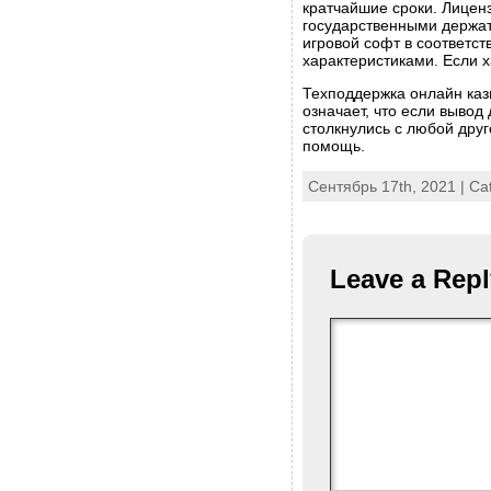
кратчайшие сроки. Лиценз
государственными держат
игровой софт в соответс
характеристиками. Если х
Техподдержка онлайн каз
означает, что если вывод
столкнулись с любой друг
помощь.
Сентябрь 17th, 2021 | Ca
Leave a Repl