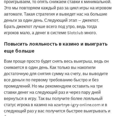
проигрываем, то опять снижаем ставки к минимальной.
Это мы повторяем каждый раз за цикл игры на игровом
автомате. Такая стратегия и выведет нас на большие
деньги за один день. Следующий этап — джекпот.
Брать джекпот лучше всего под утро, ведь тогда
игроков мало, а денег в системе Slotclub много.
Повысить лояльность в казино и выиграть
еще больше
Вам проще просто будет снять весь выигрыш, ведь он
снимается в один день. Как только вы накопили
достаточную для снятия сумму на счету, вы выводите
все деньги по первому требованию быстро и без
промедлений. Но мы рекомендуем оставить на три
ставки денег на следующий раз и через пару дней
вернуться в игру. Так вы получите более лояльный
статус игрока в казино на azartnye-igry-online.com и в
следующий раз у вас получится быстрее выигрывать и