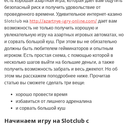
есть хорошая азартная игра, которая дает вам ощутить
безопасный риск и получить удовольствие от
проведенного времени. Удивительное интернет-казино
Slotclub на
http://azartnye-igry-online.com/
дает вам
возможность не только получить хорошую и
увлекательную игру на азартных игровых автоматах, но
и сорвать большой куш. При этом вы не обязательно
должны быть любителем гейминаторов и опытным
игроком. Есть простая схема, с помощью которой в
несколько шагов выйти на большие деньги, а также
получить возможность забрать и весь джекпот. Но об
этом мы расскажем поподробнее ниже. Прочитав
статью вы сможете сделать три вещи:
хорошо провести время
избавиться от лишнего адреналина
и сорвать большой куш
Начинаем игру на Slotclub с