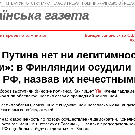
А
ЛИТЕРАТУРНАЯ СТРАНИЧКА
ENGLISH NEWS
НОВИНИ УКРАЇНСЬКОЮ
РЕДА
їнська газета
ит проект о вампирах
Байден заявил, что СШ
«
 Путина нет ни легитимнос
и»: в Финляндии осудили
 РФ, назвав их нечестным
ыборов выступили финские политики. Как пишет
Yle
, члены парламе
разили обеспокоенность в связи с прошедшей кампанией.
и есть проблемы, связанные с выдвижением независимых кандидатов
независимых наблюдателей.
у нас озабоченность по поводу осуществления демократии. Конечн
нности все меньше интересуют Россию», — заявил председатель ко
о РФ еще больше будет отдаляться от Запада.