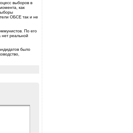
роцесс выборов в
момента, как
 выборы
тели ОБСЕ так и не
оммунистов. По его
а нет реальной
андидатов было
ководство,