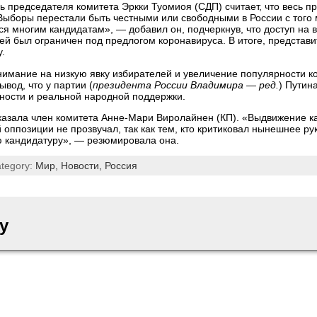
ь председателя комитета Эркки Туомиоя (СДП) считает, что весь п
ыборы перестали быть честными или свободными в России с того 
ся многим кандидатам», — добавил он, подчеркнув, что доступ на
й был ограничен под предлогом коронавируса. В итоге, представи
.
нимание на низкую явку избирателей и увеличение популярности к
вод, что у партии (
президента России Владимира — ред.
) Путин
ности и реальной народной поддержки.
казала член комитета Анне-Мари Виролайнен (КП). «Выдвижение к
й оппозиции не прозвучал, так как тем, кто критиковал нынешнее ру
ю кандидатуру», — резюмировала она.
ategory:
Мир,
Новости,
Россия
y