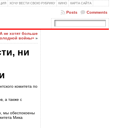
КЦИЯ
ХОЧУ ВЕСТИ СВОЮ РУБРИКУ
КИНО
КАРТА САЙТА
Posts
Comments
А не хотят больше
холодной войны»
»
ти, ни
и
нтского комитета по
, а также с
о, мы обеспокоены
митета Мика