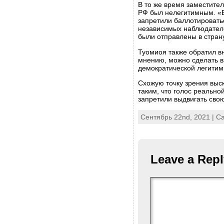
В то же время заместител
РФ был нелегитимным. «В
запретили баллотировать
независимых наблюдателе
были отправлены в страну
Туомиоя также обратил в
мнению, можно сделать вы
демократической легитим
Схожую точку зрения выс
таким, что голос реально
запретили выдвигать сво
Сентябрь 22nd, 2021 | C
Leave a Repl