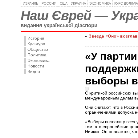
ИЗРАИЛЬ
РОССИЯ
США
УКРАИНА
ЭКОНОМИКА
КУРС ДОЛЛАР
Наш Єврей — Укра
видання української діаспори
«
Звезда «Оно» возглав
История
Культура
Общество
«У партии
Политика
Экономика
поддержк
Новости
Видео
выборы в
С критикой российских в
международным делам вы
Они считают, что в Росси
ограничениями допуска 
«Выборы вызвали у всех 
тем, что европейские це
Ниикко. Он опасается, чт