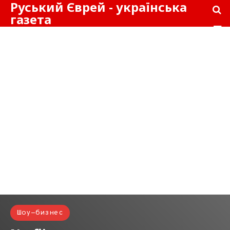
Руський Єврей - українська
газета
Шоу-бизнес