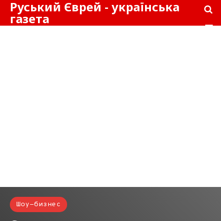
Руський Єврей - українська
газета
Шоу-бизнес