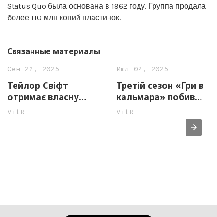
Status Quo была основана в 1962 году. Группа продала
более 110 млн копий пластинок.
Связанные материалы
Сен 22, 2025
Июл 02, 2025
Тейлор Свіфт
Третій сезон «Гри в
отримає власну
кальмара» побив
радіостанцію у США,
рекорд Netflix: за три
VitR
VitR
де цілодобово
дні він отримав 60,1
гратиме музика
млн переглядів
попзірки