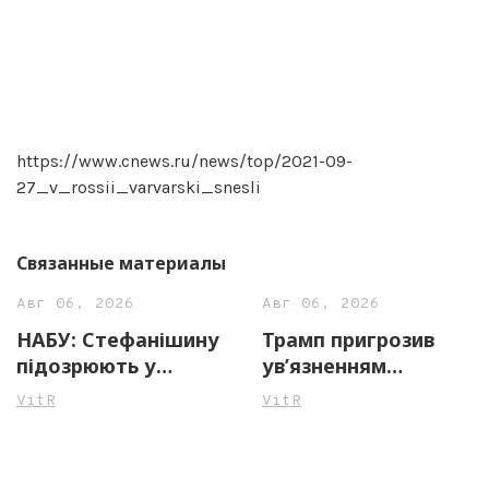
https://www.cnews.ru/news/top/2021-09-
27_v_rossii_varvarski_snesli
Связанные материалы
Авг 06, 2026
Авг 06, 2026
НАБУ: Стефанішину
Трамп пригрозив
підозрюють у
ув’язненням
незаконному
джерелам ЗМІ через
VitR
VitR
збагаченні на майже
повідомлення про
14 млн грн
нестачу боєприпасів
у США