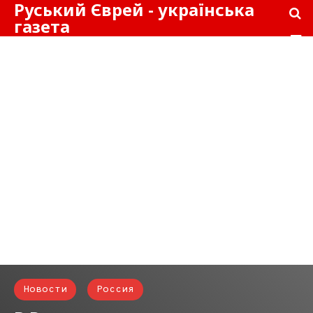
Руський Єврей - українська
газета
Новости
Россия