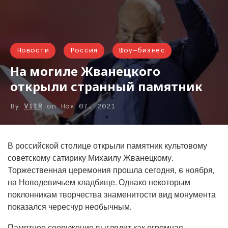
Новости
Россия
Шоу-бизнес
На могиле Жванецкого
открыли странный памятник
By
VitR
on
Ноя 07, 2021
В российской столице открыли памятник культовому
советскому сатирику Михаилу Жванецкому.
Торжественная церемония прошла сегодня, 6 ноября,
на Новодевичьем кладбище. Однако некоторым
поклонникам творчества знаменитости вид монумента
показался чересчур необычным.
Памятное сооружение выглядит как огромная