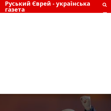
Руський Єврей - українська
газета