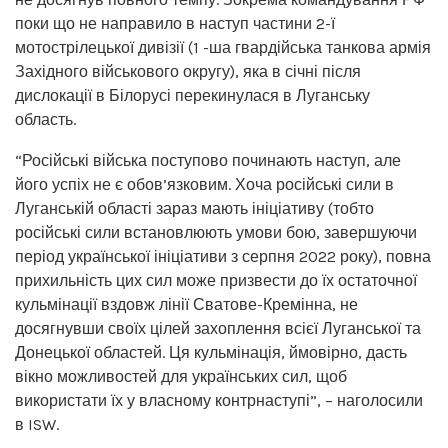
поки що не направило в наступ частини 2-ї
мотострілецької дивізії (1 -ша гвардійська танкова армія
Західного військового округу), яка в січні після
дислокації в Білорусі перекинулася в Луганську
область.
“Російські війська поступово починають наступ, але
його успіх не є обов’язковим. Хоча російські сили в
Луганській області зараз мають ініціативу (тобто
російські сили встановлюють умови бою, завершуючи
період української ініціативи з серпня 2022 року), повна
прихильність цих сил може призвести до їх остаточної
кульмінації вздовж лінії Сватове-Кремінна, не
досягнувши своїх цілей захоплення всієї Луганської та
Донецької областей. Ця кульмінація, ймовірно, дасть
вікно можливостей для українських сил, щоб
використати їх у власному контрнаступі”, – наголосили
в ISW.