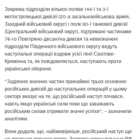
Зокрема підрозділи кількох полків 144-ї та 3-ї
мотострілецької дивізії (20-а загальновійськова армія,
Західний військовий округ) і полк 90-ї танкової дивізії
(Центральний військовий округ), підтримані частинами
76-го Повітряно-десантна дивізія та невизначені
підрозділи Південного військового округу ведуть
наступальні операції вздовж усієї лінії Сватове-
Кремінна та, як повідомляється, наступають проти
української оборони.
“Задіяння значних частин принаймні трьох основних
російських дивізій до наступальних операцій у цьому
секторі вказує на те, що російський наступ почався,
навіть якщо українські сили поки що заважають
російським силам отримати значні успіхи”, – зазначили
аналітики.
Вони додали, що, найімовірніше, російський наступ ще
не досягнув повного темпу. Зокрема командування РФ