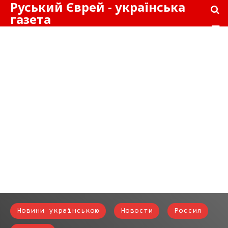
Руський Єврей - українська
газета
Новини українською
Новости
Россия