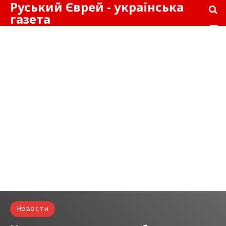
Руський Єврей - українська
газета
Новости