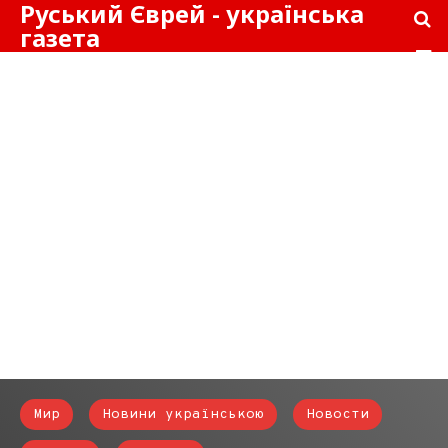
Руський Єврей - українська
газета
Мир
Новини українською
Новости