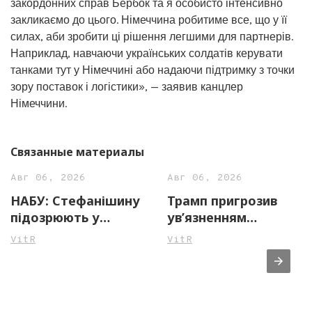
закордонних справ Бербок та я особисто інтенсивно
закликаємо до цього. Німеччина робитиме все, що у її
силах, аби зробити ці рішення легшими для партнерів.
Наприклад, навчаючи українських солдатів керувати
танками тут у Німеччині або надаючи підтримку з точки
зору поставок і логістики», — заявив канцлер
Німеччини.
Связанные материалы
Авг 06, 2026
Авг 06, 2026
НАБУ: Стефанішину
Трамп пригрозив
підозрюють у
ув’язненням
незаконному
джерелам ЗМІ через
VitR
VitR
збагаченні на майже
повідомлення про
14 млн грн
нестачу боєприпасів
у США