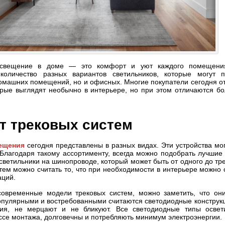
освещение в доме — это комфорт и уют каждого помещения
количество разных вариантов светильников, которые могут 
домашних помещений, но и офисных. Многие покупатели сегодня о
орые выглядят необычно в интерьере, но при этом отличаются б
т трековых систем
ещения
сегодня представлены в разных видах. Эти устройства мо
Благодаря такому ассортименту, всегда можно подобрать лучшие
светильники на шинопроводе, который может быть от одного до тр
ем можно считать то, что при необходимости в интерьере можно 
аций.
овременные модели трековых систем, можно заметить, что они
пулярными и востребованными считаются светодиодные конструкц
ния, не мерцают и не бликуют. Все светодиодные типы освет
ессе монтажа, долговечны и потребляють минимум электроэнергии.