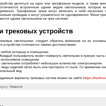
тройства деляться на одно или трехфазные модели, а также мин
отличаются встроенным одним видом светильников, которые м
временно. Трехфазные треки могут включать в себя несколько г
разным проводам и могут управляться не одновременно. Мини-тре
аются одним светильников на трек системе.
и трековых устройств
рековые светильники, следует обратить внимание на их основны
и устройства отличаются такими достоинствами:
 любой интерьер в помещении.
 Каждый пользователь может повернуть светильник в нужную часть 
е интенсивное освещение.
 светильники потребляют небольшое количество электроэнергии.
е виды изделий легко мыть или протирать от пыли. Со временем он
ачальный вид.
надежные варианты трековых систем можно на сайте
https://techno
egory:
Новости