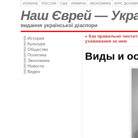
ИЗРАИЛЬ
РОССИЯ
США
УКРАИНА
ЭКОНОМИКА
КУРС ДОЛЛАР
Наш Єврей — Укра
видання української діаспори
«
Как правильно чистит
История
ухаживания за ним
Культура
Общество
Виды и о
Политика
Экономика
Новости
Видео