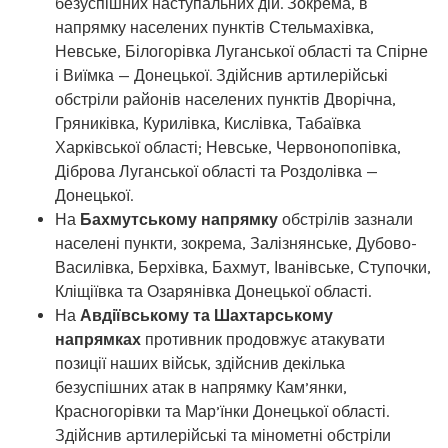
безуспішних наступальних дій. Зокрема, в
напрямку населених пунктів Стельмахівка,
Невське, Білогорівка Луганської області та Спірне
і Виїмка — Донецької. Здійснив артилерійські
обстріли районів населених пунктів Дворічна,
Гряниківка, Курилівка, Кислівка, Табаївка
Харківської області; Невське, Червонопопівка,
Діброва Луганської області та Роздолівка —
Донецької.
На
Бахмутському напрямку
обстрілів зазнали
населені пункти, зокрема, Залізнянське, Дубово-
Василівка, Берхівка, Бахмут, Іванівське, Ступочки,
Кліщіївка та Озарянівка Донецької області.
На
Авдіївському та Шахтарському
напрямках
противник продовжує атакувати
позиції наших військ, здійснив декілька
безуспішних атак в напрямку Кам’янки,
Красногорівки та Мар’їнки Донецької області.
Здійснив артилерійські та мінометні обстріли