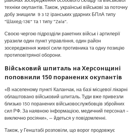
районах зосередження особового складу та військової
техніки окупантів. Також, українські військові за поточну
добу знищили 9 з 12 іранських ударних БПлА типу
“Шахед-136” та 1 типу “Zala”.
Своєю чергою підрозділи ракетних військ і артилерії
уразили один пункт управління, один район
зосередження живої сили противника та одну позицію
протиповітряної оборони.
Військовий шпиталь на Херсонщині
поповнили 150 поранених окупантів
«В населеному пункті Каланчак, на базі місцевої лікарні
облаштовано військовий шпиталь. Туди вже привезли
близько 150 поранених військовослужбовців збройних
сил РФ. За наявною інформацією, медичний персонал –
виключно росіяни», — йдеться у повідомленні.
Також, у Генштабі розповіли, що ворог продовжує