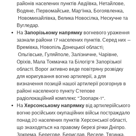
районів населених пунктів Авдіївка, Нетайлове,
Водяне, Первомайське, Мар’їнка, Богоявленка,
Новомихайлівка, Велика Новосілка, Нескучне та
Вугледар.
На
Запорізькому напрямку
вогневого ураження
зазнали райони 17 населених пунктів. Серед них —
Времівка, Новопіль Донецької області;
Ольгівське, Гуляйполе, Залізничне, Чарівне,
Оріхів, Мала Токмачка та Білогір’я Запорізької
області. Ворог активно веде повітряну розвідку
для коригування вогню артилерії, а для
визначення позицій нашої артилерії розгорнув в
районі населеного пункту Степове
радіолокаційний комплекс “Зоопарк-1”.
На
Херсонському напрямку
від артилерійського
вогню російських окупаційних військ постраждало
понад 20 населених пунктів Херсонської області,
що знаходяться на правому березі річки Дніпро.
Зокрема, Берегове, Берислав, Веселе, Тягинка,