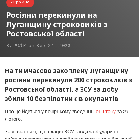
Украина
Росіяни перекинули на
Луганщину строковиків з
Ростовської області
By
VitR
on
Фев 27, 2023
На тимчасово захоплену Луганщину
росіяни перекинули 200 строковиків з
Ростовської області, а ЗСУ за добу
збили 10 безпілотників окупантів
Про це йдеться у вечірньому зведенні
Генштабу
за 27
лютого.
Зазначається, що авіація ЗСУ завдала 4 удари по