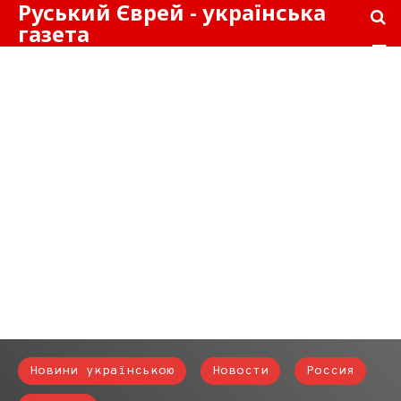
Руський Єврей - українська
газета
Новини українською
Новости
Россия