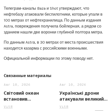
Телеграм-каналы Baza и Shot утверждают, что
нефтебазу атаковали беспилотники, которые упали в
100 метрах от нефтехранилища. По данным издания
Astra, повреждения получила бойлерная, а рядом со
зданием нашли две воронки глубиной полтора метра.
По данным Astrа, в 30 метрах от места происшествия
находится казарма с российскими военными.
Официальной информации по этому поводу нет.
Связанные материалы
Авг 10, 2026
Авг 10, 2026
Світовий океан
Українські дрони
встановив
атакували великий
температурний
нафтопереробний
VitR
VitR
рекорд: вчені
комплекс у