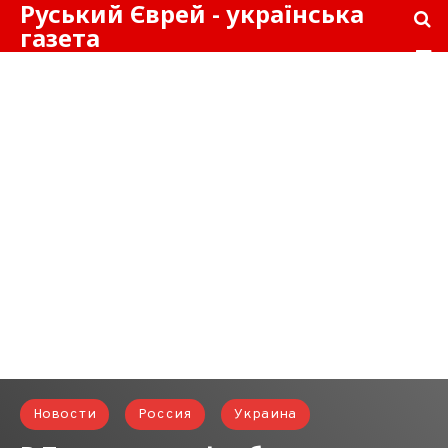
Руський Єврей - українська
газета
Новости
Россия
Украина