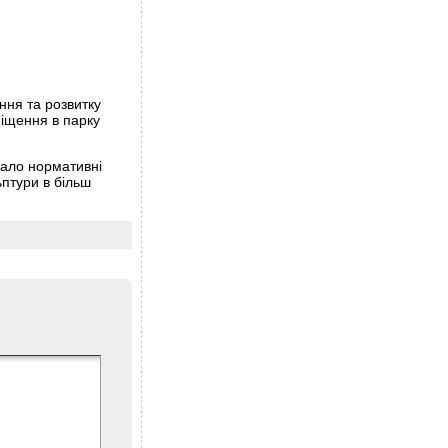
ння та розвитку
міщення в парку
вало нормативні
ьптури в більш