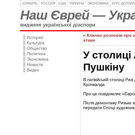
ИЗРАИЛЬ
РОССИЯ
США
УКРАИНА
ЭКОНОМИКА
КУРС ДОЛЛАР
Наш Єврей — Укра
видання української діаспори
«
Кличко розповів про з
История
атаки
Культура
Общество
У столиці
Политика
Экономика
Пушкіну
Новости
Видео
В латвійській столиці Риз
Кронвалда.
Про це повідомляє «Євро
Після демонтажу Ризьке а
передати Спілці художникі