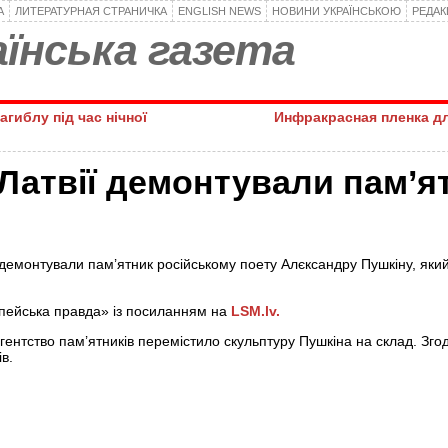
А
ЛИТЕРАТУРНАЯ СТРАНИЧКА
ENGLISH NEWS
НОВИНИ УКРАЇНСЬКОЮ
РЕДА
їнська газета
агиблу під час нічної
Инфракрасная пленка д
 Латвії демонтували пам’я
і демонтували пам’ятник російському поету Алєксандру Пушкіну, який
пейська правда» із посиланням на
LSM.lv.
гентство пам’ятників перемістило скульптуру Пушкіна на склад. Зго
в.