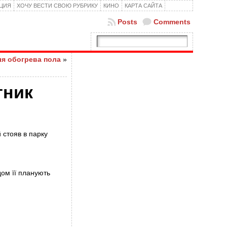
КЦИЯ
ХОЧУ ВЕСТИ СВОЮ РУБРИКУ
КИНО
КАРТА САЙТА
Posts
Comments
ля обогрева пола
»
тник
 стояв в парку
дом її планують