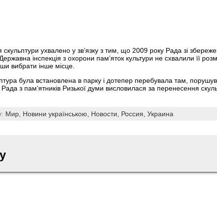
скульптури ухвалено у зв’язку з тим, що 2009 року Рада зі збереже
 Державна інспекція з охорони пам’яток культури не схвалили її роз
ши вибрати інше місце.
птура була встановлена в парку і дотепер перебувала там, порушу
у Рада з пам’ятників Ризької думи висловилася за перенесення скул
y:
Мир,
Новини українською,
Новости,
Россия,
Украина
y