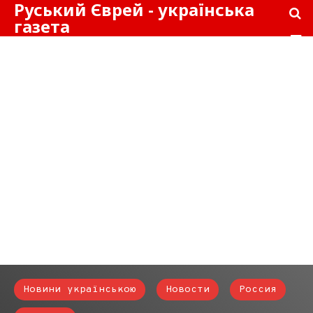
Руський Єврей - українська
газета
Новини українською
Новости
Россия