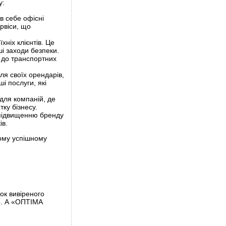
у:
в себе офісні
рвіси, що
хніх клієнтів. Це
і заходи безпеки.
м до транспортних
ля своїх орендарів,
ші послуги, які
для компаній, де
ку бізнесу.
 підвищенню бренду
ів.
ьому успішному
ок вивіреного
ій. А «ОПТІМА