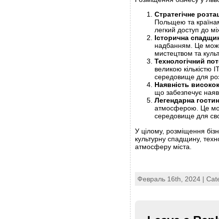
Стратегічне розт
Польщею та країнам
легкий доступ до м
Історична спадщи
надбанням. Це може 
мистецтвом та куль
Технологічний пот
великою кількістю I
середовище для розв
Наявність високок
що забезпечує наявн
Легендарна гости
атмосферою. Це мож
середовище для свої
У цілому, розміщення біз
культурну спадщину, техно
атмосферу міста.
Февраль 16th, 2024 | Cat