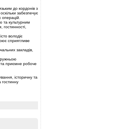
изьким до кордонів з
оскільки забезпечує
х операцій.
єю та культурним
, гостинності,
істо володіє
ворює сприятливе
вчальних закладів,
 дружньою
 та приємне робоче
вання, історичну та
а гостинну