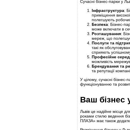
Сучасні бізнес-парки у Ль
Інфраструктура
: 
приміщення високої 
полегшують робочий 
Безпека
: Бізнес-па
може включати в се
Розташування
: Бі
мереж, що полегшує 
Послуги та підтри
такі як обслуговуван
сприяють успішном
Професійне сере
можливість мережув
Брендування та ре
та репутації компан
У цілому, сучасні бізнес
функціонуванню та розвит
Ваш бізнес 
Львів це надійне місце дл
роками стилю ведення біз
ПЛАЗА» має також додатков
Розміщення бізнесу у Льв