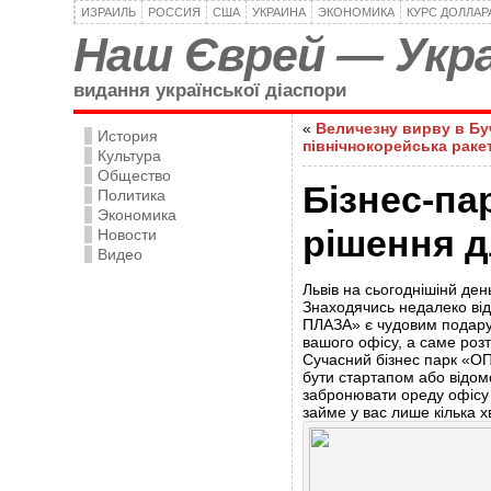
ИЗРАИЛЬ
РОССИЯ
США
УКРАИНА
ЭКОНОМИКА
КУРС ДОЛЛАР
Наш Єврей — Укра
видання української діаспори
«
Величезну вирву в Бу
История
північнокорейська раке
Культура
Общество
Бізнес-п
Политика
Экономика
рішення д
Новости
Видео
Львів на сьогоднішінй ден
Знаходячись недалеко від
ПЛАЗА» є чудовим подарун
вашого офісу, а саме роз
Сучасний бізнес парк «ОП
бути стартапом або відом
забронювати ореду офісу
займе у вас лише кілька х