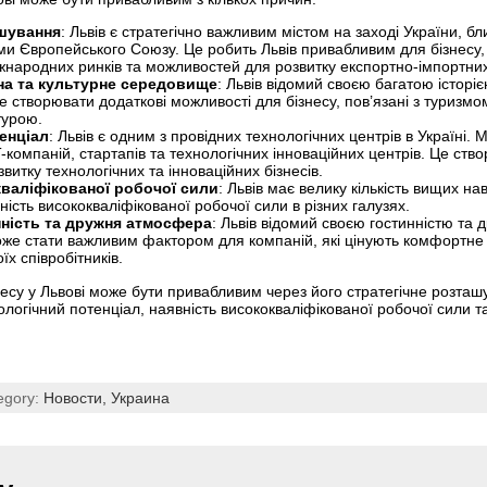
ашування
: Львів є стратегічно важливим містом на заході України, бл
и Європейського Союзу. Це робить Львів привабливим для бізнесу, 
іжнародних ринків та можливостей для розвитку експортно-імпортни
на та культурне середовище
: Львів відомий своєю багатою історі
створювати додаткові можливості для бізнесу, пов’язані з туризмом
турою.
енціал
: Львів є одним з провідних технологічних центрів в Україні. М
T-компаній, стартапів та технологічних інноваційних центрів. Це ст
итку технологічних та інноваційних бізнесів.
валіфікованої робочої сили
: Львів має велику кількість вищих на
ість висококваліфікованої робочої сили в різних галузях.
нність та дружня атмосфера
: Львів відомий своєю гостинністю та
е стати важливим фактором для компаній, які цінують комфортне
х співробітників.
несу у Львові може бути привабливим через його стратегічне розташу
логічний потенціал, наявність висококваліфікованої робочої сили т
egory:
Новости,
Украина