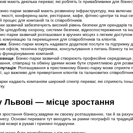
вові мають декілька переваг, які роблять їх привабливими для бізнес
Бізнес-парки зазвичай мають розвинену інфраструктуру, яка включає 
якості, конференц-зали, ресторани, кафе, фітнес-центри та інші се
процес для компаній та їх співробітників.
рки зазвичай забезпечують високий рівень безпеки для орендарів та ї
бе цілодобову охорону, системи безпеки, відеоспостереження та інш
знес-парки зазвичай розташовані в зручних місцях з легким доступо
комунікацію та переміщення для співробітників та клієнтів.
мка
: Бізнес-парки можуть надавати додаткові послуги та підтримку д
ня офісів, технічна підтримка, консультування з питань бізнесу та ін
у функціонуванню компаній.
довище
: Бізнес-парки зазвичай створюють професійне середовище 
ання, співпраці та обміну ідеями може бути сприятливою для розвит
путація
: Розташування в престижному бізнес-парку може сприяти
ії, що важливо для привертання клієнтів та талановитих співробітник
-парки надають компаніям широкий спектр переваг, які сприяють їхн
ку.
у Львові — місце зростання
я зростання бізнесу,завдяки як своєму розташуванню, так й за рахун
несу. Основні переваги тут виходять за рамки географіїї та традиц
і козирі в рукаві і приємні подарунки.
ові може бути привабливим з кількох причин: