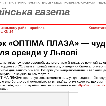
А
ЛИТЕРАТУРНАЯ СТРАНИЧКА
ENGLISH NEWS
НОВИНИ УКРАЇНСЬКОЮ
РЕДА
їнська газета
чанському районі зробила
Косметика
та KN-24
арк «ОПТІМА ПЛАЗА» — чу
ля оренди у Львові
ь, не тліьки сучасне европейське місто, але й також це великий діло
 кордонів з ЄС, Львів є приваблививм для ведення бізнеса. Бізнес
ком для вашого бізнесу. Тут присутні найрізноманітніші варіанти 
ташування зручне та комфортне.
ТІМА ПЛАЗА» пропонує весь комплекс послуг для ведення бізнесу у
ою вже багато рокі компанією, та ви знайдете тут саме те, що вам 
 он-лайн, просто перейшовши за посиланням на
https://optima-pl
вилин.