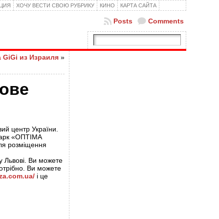
КЦИЯ
ХОЧУ ВЕСТИ СВОЮ РУБРИКУ
КИНО
КАРТА САЙТА
Posts
Comments
 GiGi из Израиля
»
дове
вий центр України.
-парк «ОПТІМА
для розміщення
 Львові. Ви можете
потрібно. Ви можете
aza.com.ua/
і це