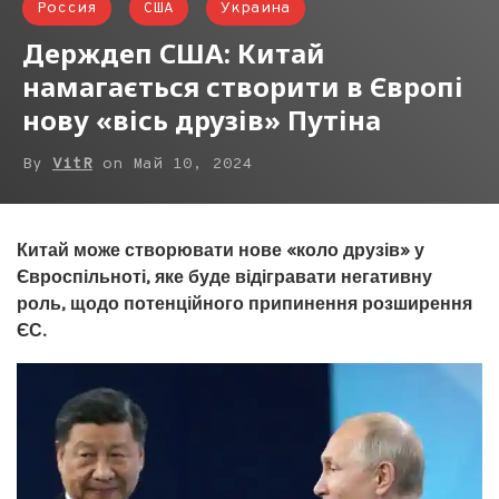
Россия
США
Украина
Держдеп США: Китай
намагається створити в Європі
нову «вісь друзів» Путіна
By
VitR
on
Май 10, 2024
Китай може створювати нове «коло друзів» у
Євроспільноті, яке буде відігравати негативну
роль, щодо потенційного припинення розширення
ЄС.