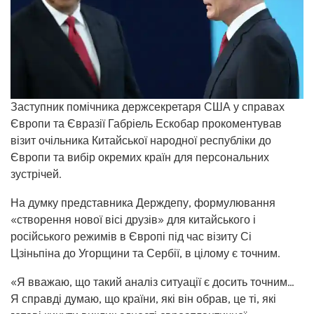
Заступник помічника держсекретаря США у справах
Європи та Євразії Габріель Ескобар прокоментував
візит очільника Китайської народної республіки до
Європи та вибір окремих країн для персональних
зустрічей.
На думку представника Держдепу, формулювання
«створення нової вісі друзів» для китайського і
російського режимів в Європі під час візиту Сі
Цзіньпіна до Угорщини та Сербії, в цілому є точним.
«Я вважаю, що такий аналіз ситуації є досить точним…
Я справді думаю, що країни, які він обрав, це ті, які