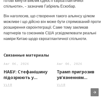
готові кинути виклик єдності євроатлантичної
спільноти», – зазначив Габріель Ескобар.
Він наголосив, що створення такого альянсу цілком
можливе і що дійсно він може бути спрямований проти
розширення євроінтеграції. Саме тому закликав
партнерів та союзників США усвідомлювати реальні
наміри Китаю щодо євроатлантичної спільноти.
Связанные материалы
Авг 06, 2026
Авг 06, 2026
НАБУ: Стефанішину
Трамп пригрозив
підозрюють у
ув’язненням
незаконному
джерелам ЗМІ через
VitR
VitR
збагаченні на майже
повідомлення про
14 млн грн
нестачу боєприпасів
у США