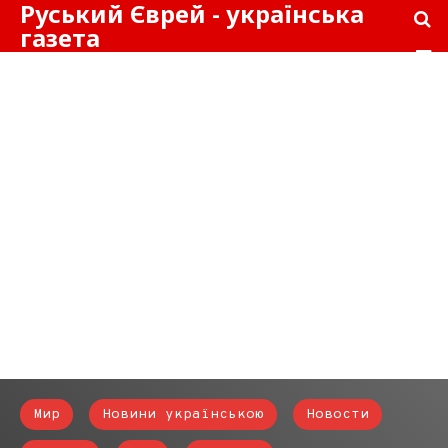
Руський Єврей - українська
газета
Мир
Новини українською
Новости