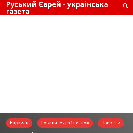
Руський Єврей - українська
газета
Израиль
Новини українською
Новости