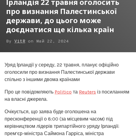
Ірландія 22 травня оголосить
про визнання Палестинської
держави, до цього може
доєднатися ще кілька країн
By
VitR
on
Май 22, 2024
Уряд Ірландії у середу, 22 травня, планує офіційно
оголосили про визнання Палестинської держави
спільно з іншими двома країнами
Про це повідомляють
Politico
та
Reuters
із посиланням
на власні джерела.
Очікується, що заява буде оголошена на
пресконференції о 8:00 (за місцевим часом) під
керівництвом лідерів трипартійного уряду Ірландії:
прем’єр-міністра Саймона Гарріса, міністра