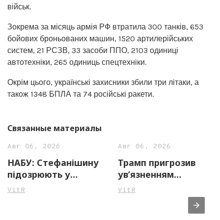
військ.
Зокрема за місяць армія РФ втратила 300 танків, 653
бойових броньованих машин, 1520 артилерійських
систем, 21 РСЗВ, 33 засоби ППО, 2103 одиниці
автотехніки, 265 одиниць спецтехніки.
Окрім цього, українські захисники збили три літаки, а
також 1348 БПЛА та 74 російські ракети.
Связанные материалы
Авг 06, 2026
Авг 06, 2026
НАБУ: Стефанішину
Трамп пригрозив
підозрюють у
ув’язненням
незаконному
джерелам ЗМІ через
VitR
VitR
збагаченні на майже
повідомлення про
14 млн грн
нестачу боєприпасів