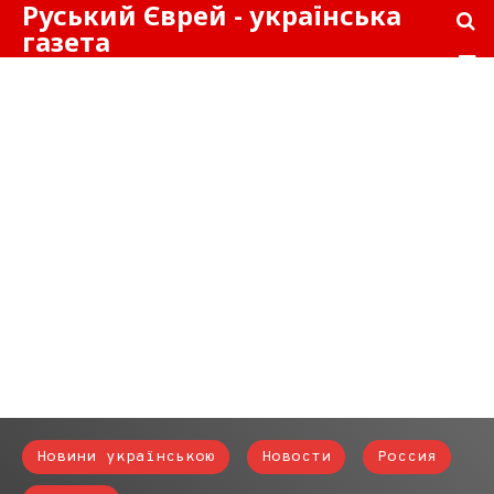
Руський Єврей - українська
газета
Новини українською
Новости
Россия