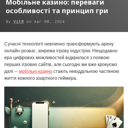
Мобільне казино: переваги
особливості та принцип гри
By
VitR
on
Авг 08, 2024
Сучасні технології невпинно трансформують арену
онлайн-розваг, зокрема ігрову індустрію. Нещодавно
ера цифрових можливостей відкрилася з появою
перших ігрових сайтів, але сьогодні ми вже крокуємо
далі —
мобільні казино
стають невіддільною частиною
життя кожного азартного геймера.