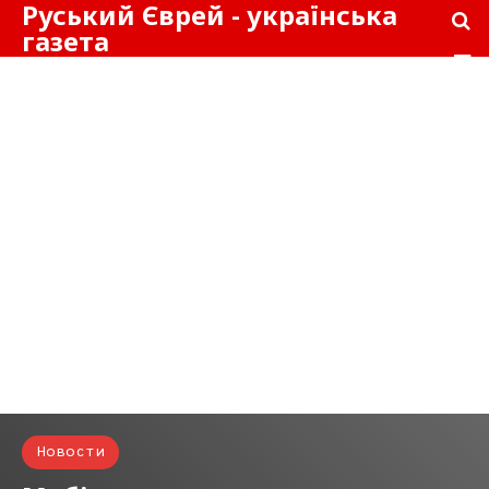
Руський Єврей - українська
газета
Новости