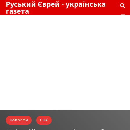
Руський Єврей - українська
газета
Новости
США