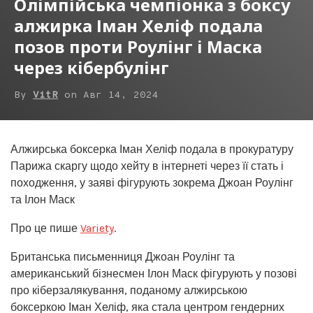
Олімпійська чемпіонка з боксу
алжирка Іман Хеліф подала
позов проти Роулінг і Маска
через кібербулінг
By
VitR
on
Авг 14, 2024
Алжирська боксерка Іман Хеліф подала в прокуратуру
Парижа скаргу щодо хейту в інтернеті через її стать і
походження, у заяві фігурують зокрема Джоан Роулінг
та Ілон Маск
Про це пише
Variety
.
Британська письменниця Джоан Роулінг та
американський бізнесмен Ілон Маск фігурують у позові
про кіберзалякування, поданому алжирською
боксеркою Іман Хеліф, яка стала центром гендерних