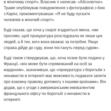
в жіночому спорті». Власник X написав: «Абсолютно».
Трамп опублікував повідомлення з фотографією з бою
з Каріні, прокоментувавши: «Я не буду пускати
чоловіків в жіночий спорт!».
Буді сказав, що хоча у скарзі згадуються імена, «ми
просимо, щоб прокуратура розслідувала не лише цих
людей, а й тих, кого вона вважає за потрібне. Якщо
справа дійде до суду, вони постануть перед судом».
Буді також стверджував, що, хоча позов було подано у
Франції, «він може бути спрямований на осіб за
кордоном», зазначивши, що «прокуратура з боротьби з
ненавистю в інтернеті має можливість подавати запити
про взаємну правову допомогу з іншими країнами». Він
додав, що є угоди з американським еквівалентом
французького офісу по боротьбі з ненавистю в
інтернеті.