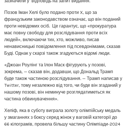
зазначили у відповідь на запит видання.
Позов Іман Хелі було подано проти X, що за
французьким законодавством означає, що він поданий
проти невідомих осіб. Це гарантує, що «прокуратура
має повну свободу для розслідування проти всіх
людей», включаючи тих, хто, можливо, писав
ненависницькі повідомлення під псевдонімами, сказав
Буді. Однак у скарзі також згадуються відомі люди.
«Джоан Роулінг та Ілон Маск фігурують у позові,
зокрема, — сказав він, додавши, що Дональд Трамп
буде також частиною розслідування. — Трамп написав у
Twitter, тому незалежно від того, чи буде він згаданий у
нашому позові, він неминуче розглядатиметься як
частина обвинувачення».
Хеліф, яка в суботу виграла золоту олімпійську медаль
у змаганнях з боксу серед жінок у ваговій категорії до
66 кілограмів, провела більшу частину Олімпіади-2024