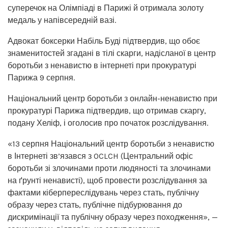
суперечок на Олімпіаді в Парижі й отримала золоту
медаль у напівсередній вазі.
Адвокат боксерки Набіль Буді підтвердив, що обоє
знаменитостей згадані в тілі скарги, надісланої в центр
боротьби з ненавистю в інтернеті при прокуратурі
Парижа 9 серпня.
Національний центр боротьби з онлайн-ненавистю при
прокуратурі Парижа підтвердив, що отримав скаргу,
подану Хеліф, і оголосив про початок розслідування.
«13 серпня Національний центр боротьби з ненавистю
в Інтернеті зв’язався з OCLCH (Центральний офіс
боротьби зі злочинами проти людяності та злочинами
на ґрунті ненависті), щоб провести розслідування за
фактами кіберпереслідувань через стать, публічну
образу через стать, публічне підбурювання до
дискримінації та публічну образу через походження», —