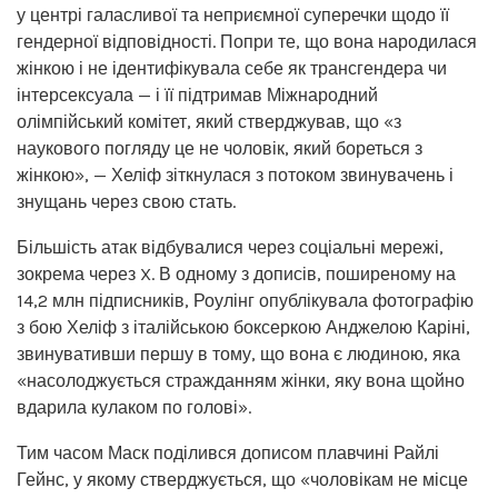
у центрі галасливої ​​та неприємної суперечки щодо її
гендерної відповідності. Попри те, що вона народилася
жінкою і не ідентифікувала себе як трансгендера чи
інтерсексуала — і її підтримав Міжнародний
олімпійський комітет, який стверджував, що «з
наукового погляду це не чоловік, який бореться з
жінкою», — Хеліф зіткнулася з потоком звинувачень і
знущань через свою стать.
Більшість атак відбувалися через соціальні мережі,
зокрема через X. В одному з дописів, поширеному на
14,2 млн підписників, Роулінг опублікувала фотографію
з бою Хеліф з італійською боксеркою Анджелою Каріні,
звинувативши першу в тому, що вона є людиною, яка
«насолоджується стражданням жінки, яку вона щойно
вдарила кулаком по голові».
Тим часом Маск поділився дописом плавчині Райлі
Гейнс, у якому стверджується, що «чоловікам не місце