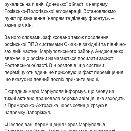
рухались на північ Донецької області з напряму
Розівсько-Пологівської агломерації. Встановлюємо
пункт призначення (напрям та ділянку фронту)», —
зазначив він.
За його словами, зафіксовано також посилення
російської ППО системами С-300 в західній та північно-
західній частині Маріупольського району. Андрющенко
вважає, що росіяни намагаються посилити захист
Ростовської області. Він розповів, що системи
переміщують вдень не приховуючи факт переміщення,
що вказує на певний поспіх прикрити вночі.
Ексрадник мера Маріуполя інформує, що знову на
тижні активно працювала ворожа авіація, яка заходить
з Приморсько-Ахтраська через селище Урзуф в
напрямку Запоріжжя.
«Несподівані переміщення через Маріуполь в