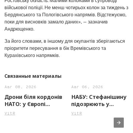
Ростовську область. Малими колонами в супроводі
військової поліції. Не менш чотирьох колон за тиждень з
Бердянського та Пологівського напрямів. Відстежуємо,
поки для висновків замало даних», — зазначив
Андрющенко.
За його словами, в іншому для окупантів зберігаються
пріоритети пересування в бік Времівського та
Курахівського напрямків.
Связанные материалы
Авг 08, 2026
Авг 06, 2026
Дрони біля кордонів
НАБУ: Стефанішину
НАТО: у Європі
підозрюють у
фіксують небезпечні
незаконному
VitR
VitR
інциденти, влада
збагаченні на майже
посилює безпеку
14 млн грн