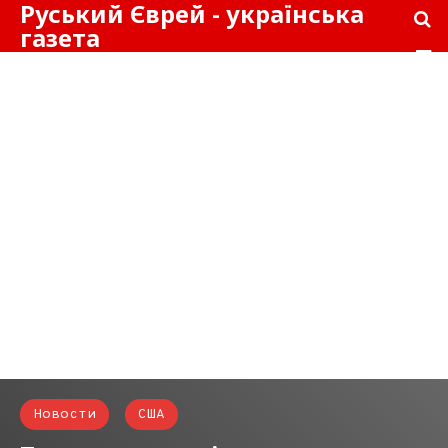
Руський Єврей - українська
газета
Новости
США