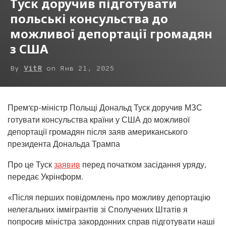
Туск доручив підготувати
польські консульства до
можливої депортації громадян
з США
By
VitR
on
Янв 21, 2025
Премʼєр-міністр Польщі Дональд Туск доручив МЗС
готувати консульства країни у США до можливої
депортації громадян після заяв американського
президента Дональда Трампа
Про це Туск
заявив
перед початком засідання уряду,
передає Укрінформ.
«Після перших повідомлень про можливу депортацію
нелегальних іммігрантів зі Сполучених Штатів я
попросив міністра закордонних справ підготувати наші