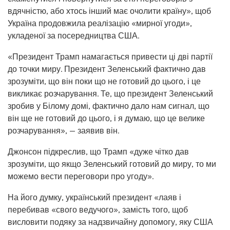
вдячністю, або хтось інший має очолити країну», щоб
Україна продовжила реалізацію «мирної угоди»,
укладеної за посередництва США.
«Президент Трамп намагається привести ці дві партії
до точки миру. Президент Зеленський фактично дав
зрозуміти, що він поки що не готовий до цього, і це
викликає розчарування. Те, що президент Зеленський
зробив у Білому домі, фактично дало нам сигнал, що
він ще не готовий до цього, і я думаю, що це велике
розчарування», — заявив він.
Джонсон підкреслив, що Трамп «дуже чітко дав
зрозуміти, що якщо Зеленський готовий до миру, то ми
можемо вести переговори про угоду».
На його думку, український президент «лаяв і
перебивав «свого ведучого», замість того, щоб
висловити подяку за надзвичайну допомогу, яку США