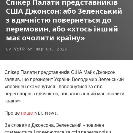
Спікер Палати представників
США Джонсон: або Зеленський
з вдячністю повернеться до
перемовин, або «хтось інший
має очолити країну»
By
VitR
on
Мар 03, 2025
Спікер Палати представників США Майк Джонсон
заявив, що президент України Володимир Зеленський
«повинен схаменутися і повернутися за стіл
переговорів з вдячністю, або хтось інший має очолити
країну»
Про це
пише
NBC News.
За словами Джонсона, Зеленський «повинен
схаменутися і повернутися за стіл переговорів з