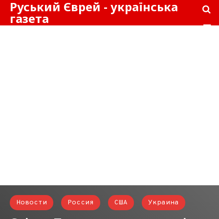
Руський Єврей - українська
газета
Новости
Россия
США
Украина