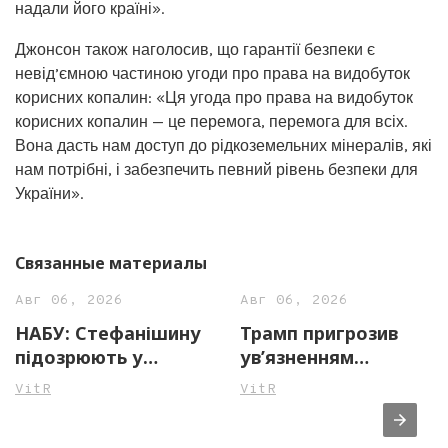
надали його країні».
Джонсон також наголосив, що гарантії безпеки є
невід’ємною частиною угоди про права на видобуток
корисних копалин: «Ця угода про права на видобуток
корисних копалин — це перемога, перемога для всіх.
Вона дасть нам доступ до рідкоземельних мінералів, які
нам потрібні, і забезпечить певний рівень безпеки для
України».
Связанные материалы
Авг 06, 2026
Авг 06, 2026
НАБУ: Стефанішину
Трамп пригрозив
підозрюють у
ув’язненням
незаконному
джерелам ЗМІ через
VitR
VitR
збагаченні на майже
повідомлення про
14 млн грн
нестачу боєприпасів