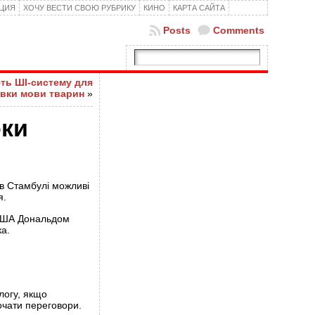
КЦИЯ
ХОЧУ ВЕСТИ СВОЮ РУБРИКУ
КИНО
КАРТА САЙТА
Posts
Comments
ть ШІ-систему для
вки мови тварин
»
оки
в Стамбулі можливі
я.
 США Дональдом
а.
логу, якщо
очати переговори.