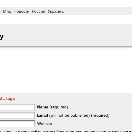
y:
Мир,
Новости,
Россия,
Украина
y
ML tags
Name
(required)
Email
(will not be published) (required)
Website
, email и адрес сайта в этом браузере для последующих моих ком