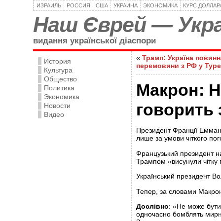
ИЗРАИЛЬ
РОССИЯ
США
УКРАИНА
ЭКОНОМИКА
КУРС ДОЛЛАР
Наш Єврей — Укра
видання української діаспори
«
Трамп: Україна повинн
История
перемовини з РФ у Туре
Культура
Общество
Макрон: Н
Политика
Экономика
говорить 
Новости
Видео
Президент Франції Емман
лише за умови чіткого по
Французький президент на
Трампом «висунули чітку 
Український президент Во
Тепер, за словами Макрона,
Дослівно
: «Не може бути
одночасно бомблять мирн