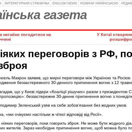
А
ЛИТЕРАТУРНАЯ СТРАНИЧКА
ENGLISH NEWS
НОВИНИ УКРАЇНСЬКОЮ
РЕДА
їнська газета
а негайно погодитися на
У Китаї створюю
ччині
розшифро
іяких переговорів з РФ, п
зброя
юель Макрон заявив, що мирні переговори між Україною та Росією 
годження беззастережного 30-денного припинення вогню з 12 травн
гадав, що у Києві лідери «Коаліції рішучих» разом з президентом
пропозицію»: беззастережне 30-денне припинення вогню з понеділк
лодимир Зеленський узяв на себе зобов’язання без жодних умов.
 «ми очікуємо настільки ж чіткої відповіді від Росії».
 ніяких переговорів, поки говорить зброя. Не може бути жодного діа
их жителів. Зараз необхідне припинення вогню, щоб можна було п