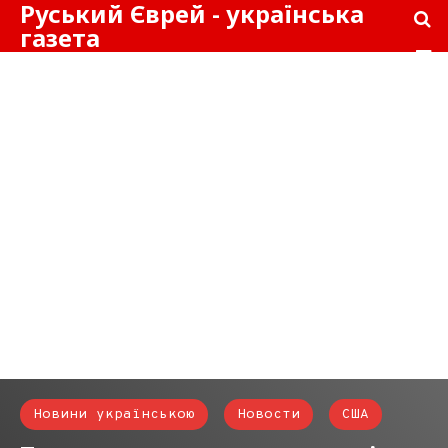
Руський Єврей - українська
газета
Новини українською
Новости
США