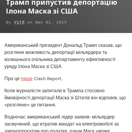
Трамп припустив депортацію
Ілона Маска зі США
By
VitR
on
Июл 01, 2025
Американський президент Дональд Трамп сказав, що
розгляне можливість депортації мільярдера та
колишнього очільника департаменту ефективності
уряду Ілона Маска зі США
Про це
пише
Clash Report.
Коли журналісти запитали в Трампа стосовно
ймовірності депортації Маска зі Штатів він відповів, що
«розгляне» це питання.
Водночас американський лідер заявив: мільярдер
засмучений, що втратив мандат на електромобілі за
законопроєктом про податки, однак Маск «може