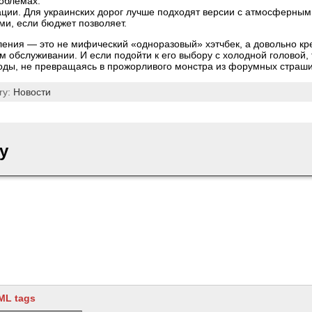
облемах.
ации. Для украинских дорог лучше подходят версии с атмосферны
и, если бюджет позволяет.
оления — это не мифический «одноразовый» хэтчбек, а довольно кр
 обслуживании. И если подойти к его выбору с холодной головой, 
годы, не превращаясь в прожорливого монстра из форумных страши
ry:
Новости
y
ML tags