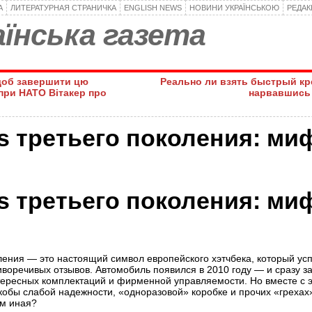
А
ЛИТЕРАТУРНАЯ СТРАНИЧКА
ENGLISH NEWS
НОВИНИ УКРАЇНСЬКОЮ
РЕДА
їнська газета
щоб завершити цю
Реально ли взять быстрый кре
при НАТО Вітакер про
нарвавшись
s третьего поколения: ми
s третьего поколения: ми
оления — это настоящий символ европейского хэтчбека, который ус
воречивых отзывов. Автомобиль появился в 2010 году — и сразу з
нтересных комплектаций и фирменной управляемости. Но вместе с 
обы слабой надежности, «одноразовой» коробке и прочих «грехах»
ем иная?