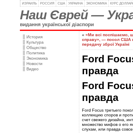
ИЗРАИЛЬ
РОССИЯ
США
УКРАИНА
ЭКОНОМИКА
КУРС ДОЛЛАР
Наш Єврей — Укра
видання української діаспори
«
«Ми всі поспішаємо, 
История
справу», — посол США 
Культура
передачу зброї Україні
Общество
Политика
Ford Focu
Экономика
Новости
правда
Видео
Ford Focu
правда
Ford Focus третьего пок
коллекцию споров и проти
счет свежего дизайна, и
множество мифов о его як
слухам, или правда совс