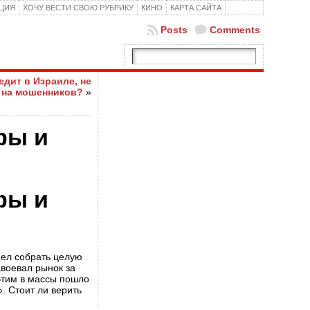
КЦИЯ
ХОЧУ ВЕСТИ СВОЮ РУБРИКУ
КИНО
КАРТА САЙТА
Posts
Comments
дит в Израиле, не
 на мошенников?
»
фы и
фы и
пел собрать целую
авоевал рынок за
этим в массы пошло
. Стоит ли верить