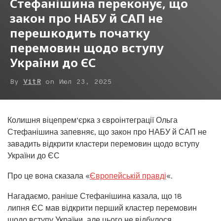
Стефанішина переконує, що
закон про НАБУ й САП не
перешкодить початку
перемовин щодо вступу
України до ЄС
By
VitR
on
Июл 23, 2025
Колишня віцепрем’єрка з євроінтеграції Ольга
Стефанішина запевняє, що закон про НАБУ й САП не
завадить відкрити кластери перемовин щодо вступу
України до ЄС
Про це вона сказала «
Європейській правді
«.
Нагадаємо, раніше Стефанішина казала, що 18
липня ЄС мав відкрити перший кластер перемовин
щодо вступу України, але цього не відбулося.