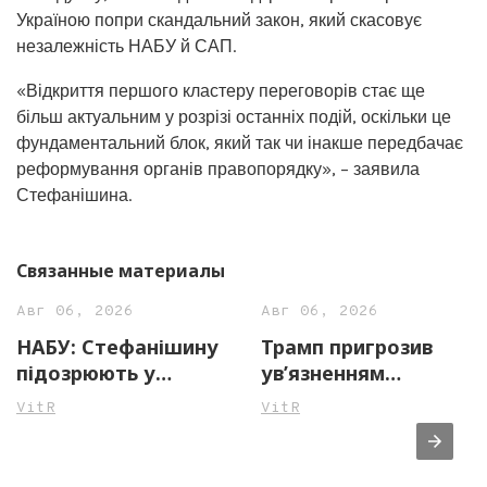
Україною попри скандальний закон, який скасовує
незалежність НАБУ й САП.
«Відкриття першого кластеру переговорів стає ще
більш актуальним у розрізі останніх подій, оскільки це
фундаментальний блок, який так чи інакше передбачає
реформування органів правопорядку», – заявила
Стефанішина.
Связанные материалы
Авг 06, 2026
Авг 06, 2026
НАБУ: Стефанішину
Трамп пригрозив
підозрюють у
ув’язненням
незаконному
джерелам ЗМІ через
VitR
VitR
збагаченні на майже
повідомлення про
14 млн грн
нестачу боєприпасів
у США