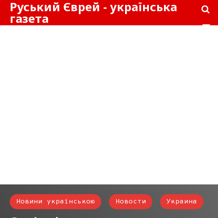
Руський Єврей - українська
газета
Новини українською
Новости
Украина