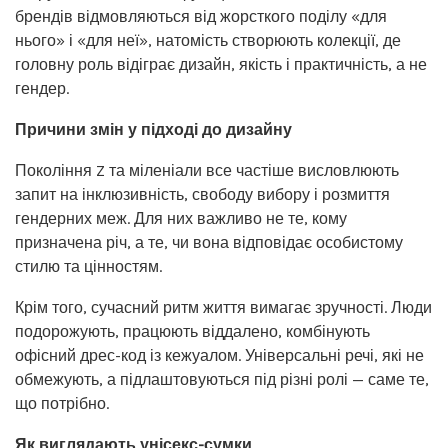
брендів відмовляються від жорсткого поділу «для
нього» і «для неї», натомість створюють колекції, де
головну роль відіграє дизайн, якість і практичність, а не
гендер.
Причини змін у підході до дизайну
Покоління Z та міленіали все частіше висловлюють
запит на інклюзивність, свободу вибору і розмиття
гендерних меж. Для них важливо не те, кому
призначена річ, а те, чи вона відповідає особистому
стилю та цінностям.
Крім того, сучасний ритм життя вимагає зручності. Люди
подорожують, працюють віддалено, комбінують
офісний дрес-код із кежуалом. Універсальні речі, які не
обмежують, а підлаштовуються під різні ролі — саме те,
що потрібно.
Як виглядають унісекс-сумки