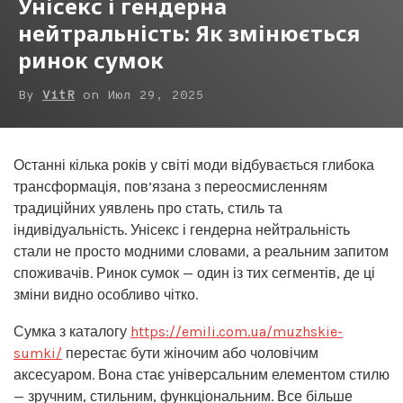
Унісекс і гендерна
нейтральність: Як змінюється
ринок сумок
By
VitR
on
Июл 29, 2025
Останні кілька років у світі моди відбувається глибока
трансформація, пов’язана з переосмисленням
традиційних уявлень про стать, стиль та
індивідуальність. Унісекс і гендерна нейтральність
стали не просто модними словами, а реальним запитом
споживачів. Ринок сумок — один із тих сегментів, де ці
зміни видно особливо чітко.
Сумка з каталогу
https://emili.com.ua/muzhskie-
sumki/
перестає бути жіночим або чоловічим
аксесуаром. Вона стає універсальним елементом стилю
— зручним, стильним, функціональним. Все більше