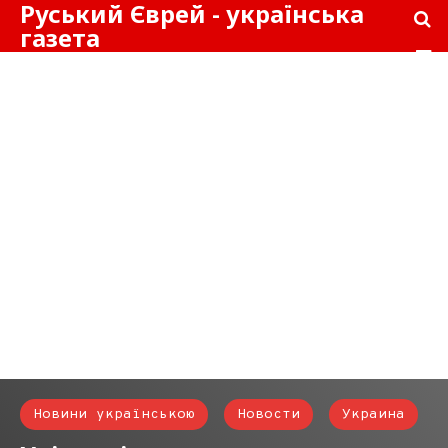
Руський Єврей - українська
газета
Новини українською
Новости
Украина