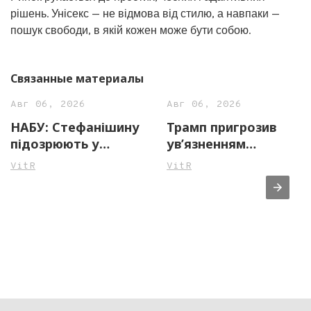
рішень. Унісекс — не відмова від стилю, а навпаки —
пошук свободи, в якій кожен може бути собою.
Связанные материалы
Авг 06, 2026
Авг 06, 2026
НАБУ: Стефанішину
Трамп пригрозив
підозрюють у
ув’язненням
незаконному
джерелам ЗМІ через
VitR
VitR
збагаченні на майже
повідомлення про
14 млн грн
нестачу боєприпасів
у США