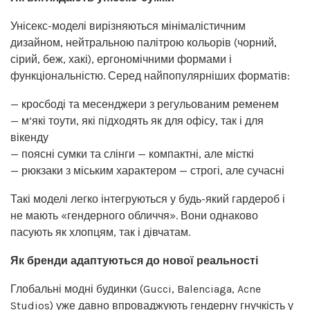
Унісекс-моделі вирізняються мінімалістичним
дизайном, нейтральною палітрою кольорів (чорний,
сірий, беж, хакі), ергономічними формами і
функціональністю. Серед найпопулярніших форматів:
— кросбоді та месенджери з регульованим ременем
— м’які тоути, які підходять як для офісу, так і для
вікенду
— поясні сумки та слінги — компактні, але місткі
— рюкзаки з міським характером — строгі, але сучасні
Такі моделі легко інтегруються у будь-який гардероб і
не мають «гендерного обличчя». Вони однаково
пасують як хлопцям, так і дівчатам.
Як бренди адаптуються до нової реальності
Глобальні модні будинки (Gucci, Balenciaga, Acne
Studios) уже давно впроваджують гендерну гнучкість у