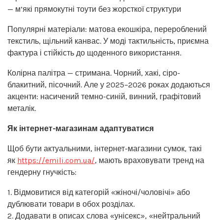
— м’які прямокутні тоути без жорсткої структури
Популярні матеріали: матова екошкіра, перероблений
текстиль, щільний канвас. У моді тактильність, приємна
фактура і стійкість до щоденного використання.
Колірна палітра — стримана. Чорний, хакі, сіро-
блакитний, пісочний. Але у 2025–2026 роках додаються
акценти: насичений темно-синій, винний, графітовий
металік.
Як інтернет-магазинам адаптуватися
Щоб бути актуальними, інтернет-магазини сумок, такі
як
https://emili.com.ua/
, мають враховувати тренд на
гендерну гнучкість:
1. Відмовитися від категорій «жіночі/чоловічі» або
дублювати товари в обох розділах.
2. Додавати в описах слова «унісекс», «нейтральний