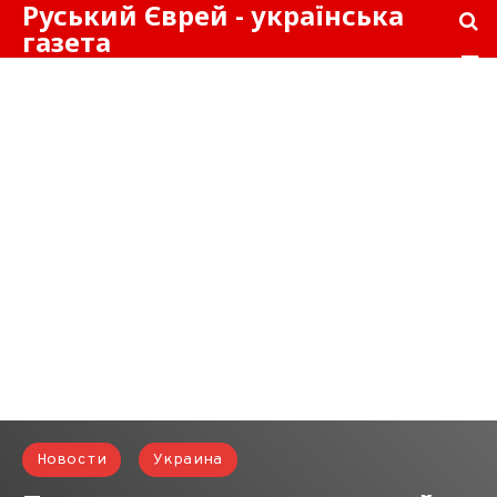
Руський Єврей - українська
газета
Новости
Украина