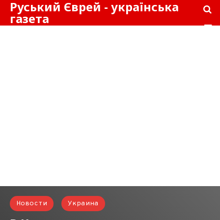
Руський Єврей - українська
газета
Новости
Украина