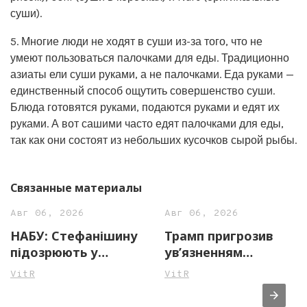
суши).
5. Многие люди не ходят в суши из-за того, что не
умеют пользоваться палочками для еды. Традиционно
азиаты ели суши руками, а не палочками. Еда руками —
единственный способ ощутить совершенство суши.
Блюда готовятся руками, подаются руками и едят их
руками. А вот сашими часто едят палочками для еды,
так как они состоят из небольших кусочков сырой рыбы.
Связанные материалы
Авг 06, 2026
Авг 06, 2026
НАБУ: Стефанішину
Трамп пригрозив
підозрюють у
ув’язненням
незаконному
джерелам ЗМІ через
VitR
VitR
збагаченні на майже
повідомлення про
14 млн грн
нестачу боєприпасів