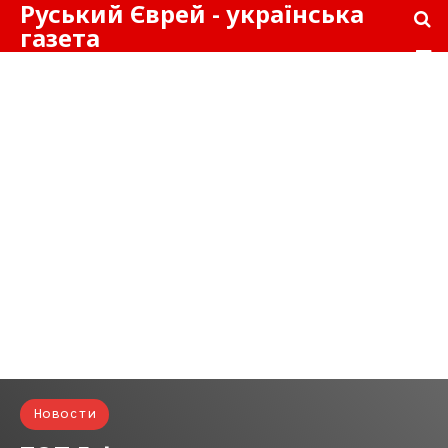
Руський Єврей - українська
газета
Новости