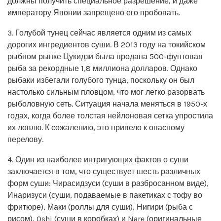
должны получить специальное разрешение, и даже
императору Японии запрещено его пробовать.
3. Голубой тунец сейчас является одним из самых
дорогих ингредиентов суши. В 2013 году на токийском
рыбном рынке Цукидзи была продана 500-фунтовая
рыба за рекордные 1,8 миллиона долларов. Однако
рыбаки избегали голубого тунца, поскольку он был
настолько сильным пловцом, что мог легко разорвать
рыболовную сеть. Ситуация начала меняться в 1950-х
годах, когда более толстая нейлоновая сетка упростила
их ловлю. К сожалению, это привело к опасному
перелову.
4. Один из наиболее интригующих фактов о суши
заключается в том, что существует шесть различных
форм суши: Чирасидзуси (суши в разбросанном виде),
Инаризуси (суши, подаваемые в пакетиках с тофу во
фритюре), Маки (роллы для суши), Нигири (рыба с
рисом), Oshi (суши в коробках) и Nare (оригинальные