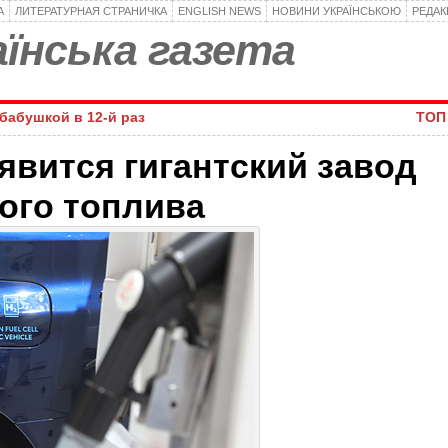
А
ЛИТЕРАТУРНАЯ СТРАНИЧКА
ENGLISH NEWS
НОВИНИ УКРАЇНСЬКОЮ
РЕДА
їнська газета
абабушкой в 12-й раз
ТОП 
вится гигантский завод
ого топлива