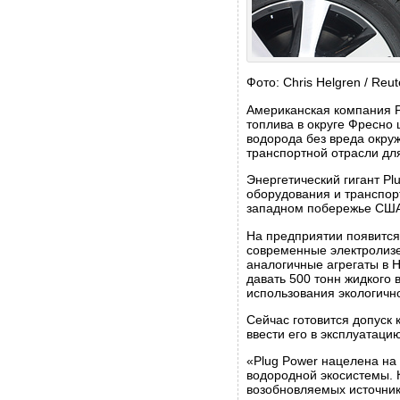
Фото: Chris Helgren / Reut
Американская компания Pl
топлива в округе Фресно
водорода без вреда окру
транспортной отрасли дл
Энергетический гигант P
оборудования и транспор
западном побережье США 
На предприятии появится
современные электролизе
аналогичные агрегаты в Н
давать 500 тонн жидкого 
использования экологично
Сейчас готовится допуск 
ввести его в эксплуатаци
«Plug Power нацелена на 
водородной экосистемы. 
возобновляемых источнико