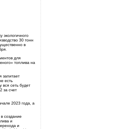
у экологичного
зводство 30 тонн
мущественно в
бря.
ментов для
еного» топлива на
я запитает
е есть
 вся сеть будет
2 за счет
ачале 2023 года, а
 в создание
лива и
перехода и