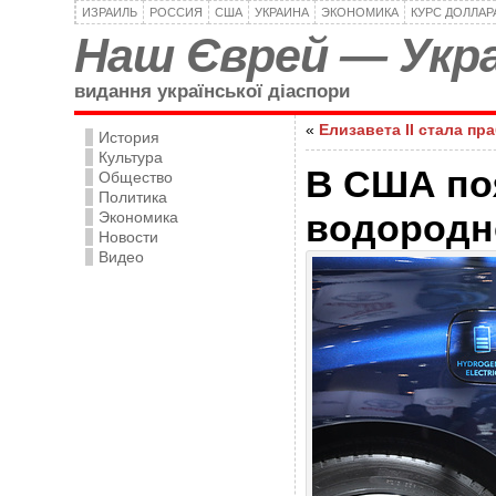
ИЗРАИЛЬ
РОССИЯ
США
УКРАИНА
ЭКОНОМИКА
КУРС ДОЛЛАР
Наш Єврей — Укра
видання української діаспори
«
Елизавета II стала пр
История
Культура
В США поя
Общество
Политика
водородн
Экономика
Новости
Видео