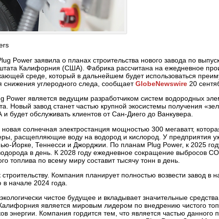
ers
ug Power заявила о планах строительства нового завода по выпуск
 штата Калифорния (США). Фабрика рассчитана на ежедневное прои
жающей среде, который в дальнейшем будет использоваться преи
я снижения углеродного следа, сообщает
GlobeNewswire
20 сентя
lug Power является ведущим разработчиком систем водородных эле
та. Новый завод станет частью крупной экосистемы получения «зел
и будет обслуживать клиентов от Сан-Диего до Ванкувера.
 новая солнечная электростанция мощностью 300 мегаватт, котора
ры, расщепляющие воду на водород и кислород. У предприятия уж
ью-Йорке, Теннесси и Джорджии. По планам Plug Power, к 2025 году
водорода в день. К 2028 году ежедневное сокращение выбросов CO
го топлива по всему миру составит тысячу тонн в день.
к строительству. Компания планирует полностью возвести завод в н
ю в начале 2024 года.
экологически чистое будущее и вкладывает значительные средства
Калифорния является мировым лидером по внедрению чистого топ
в энергии. Компания гордится тем, что является частью данного 