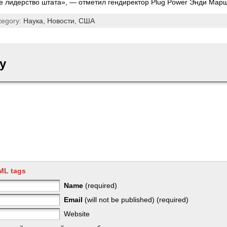
 лидерство штата», — отметил гендиректор Plug Power Энди Марш
tegory:
Наука,
Новости,
США
y
ML tags
Name
(required)
Email
(will not be published) (required)
Website