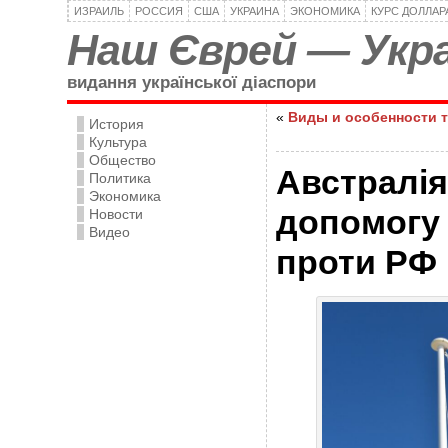
ИЗРАИЛЬ
РОССИЯ
США
УКРАИНА
ЭКОНОМИКА
КУРС ДОЛЛАР
Наш Єврей — Укра
видання української діаспори
«
Виды и особенности 
История
Культура
Общество
Австралія
Политика
Экономика
допомогу 
Новости
Видео
проти РФ