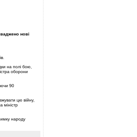
оваджено нові
ів.
ки на полі бою,
ністра оборони
аючи 90
вжувати цю війну,
а міністр
римку народу