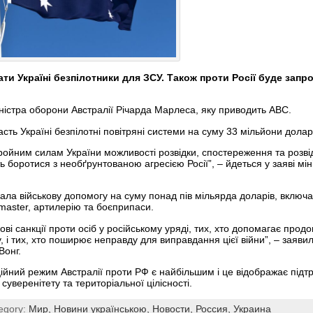
ти Україні безпілотники для ЗСУ. Також проти Росії буде запр
ністра оборони Австралії Річарда Марлеса, яку приводить ABC.
ть Україні безпілотні повітряні системи на суму 33 мільйони долар
ройним силам України можливості розвідки, спостереження та розвід
 боротися з необґрунтованою агресією Росії”, – йдеться у заяві мі
дала військову допомогу на суму понад пів мільярда доларів, включ
aster, артилерію та боєприпаси.
ові санкції проти осіб у російському уряді, тих, хто допомагає продо
у, і тих, хто поширює неправду для виправдання цієї війни”, – заявил
Вонг.
ційний режим Австралії проти РФ є найбільшим і це відображає підт
суверенітету та територіальної цілісності.
egory:
Мир,
Новини українською,
Новости,
Россия,
Украина