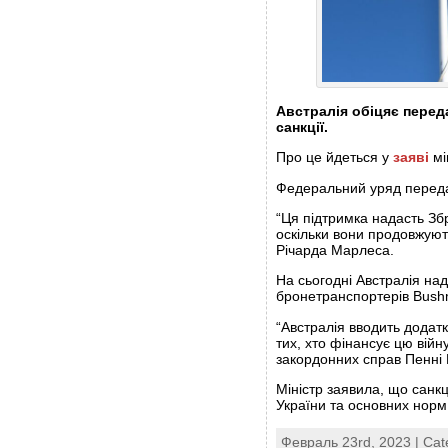
Австралія обіцяє переда
санкції.
Про це йдеться у
заяві
мі
Федеральний уряд передас
“Ця підтримка надасть Зб
оскільки вони продовжують
Річарда Марлеса.
На сьогодні Австралія на
бронетранспортерів Bushm
“Австралія вводить додатк
тих, хто фінансує цю війн
закордонних справ Пенні 
Міністр заявила, що санк
України та основних норм 
Февраль 23rd, 2023 | Cat