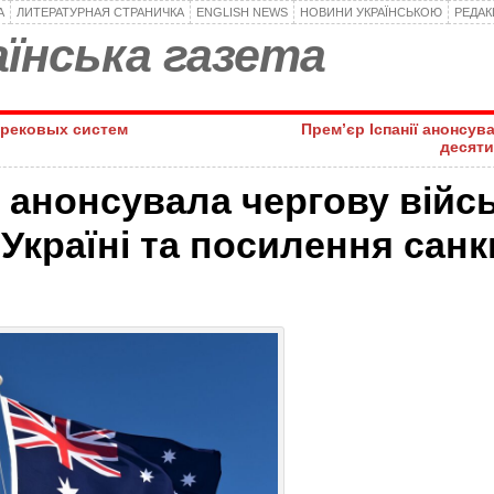
А
ЛИТЕРАТУРНАЯ СТРАНИЧКА
ENGLISH NEWS
НОВИНИ УКРАЇНСЬКОЮ
РЕДА
їнська газета
трековых систем
Прем’єр Іспанії анонсув
десяти
 анонсувала чергову війс
Україні та посилення санк