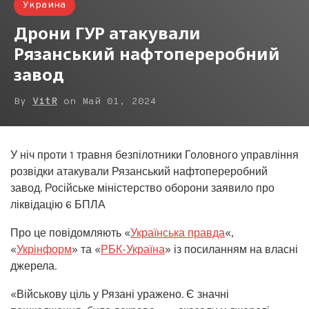
Украина
Дрони ГУР атакували
Рязанський нафтопереробний
завод
By
VitR
on
Май 01, 2024
У ніч проти 1 травня безпілотники Головного управління
розвідки атакували Рязанський нафтопереробний
завод. Російське міністерство оборони заявило про
ліквідацію 6 БПЛА
Про це повідомляють «
Українська правда
«,
«
Укрінформ
» та «
РБК-Україна
» із посиланням на власні
джерела.
«Військову ціль у Рязані уражено. Є значні