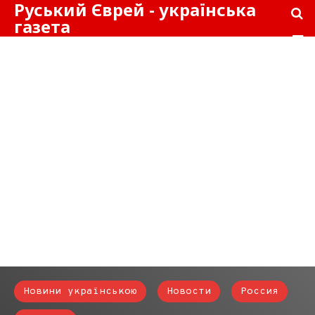
Руський Єврей - українська
газета
Новини українською
Новости
Россия