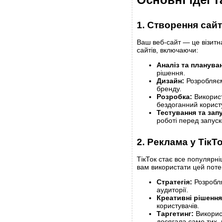
1. Створення сайт
Ваш веб-сайт — це візитн
сайтів, включаючи:
Аналіз та планува
рішення.
Дизайн:
Розробляєм
бренду.
Розробка:
Використ
бездоганний корист
Тестування та запу
роботі перед запус
2. Реклама у ТікТ
ТікТок стає все популяр
вам використати цей поте
Стратегія:
Розробля
аудиторії.
Креативні рішення
користувачів.
Таргетинг:
Викорис
досягала саме тих, 