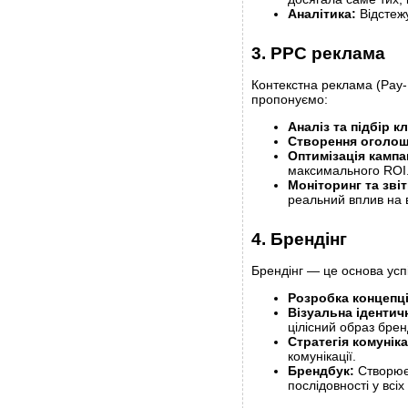
Аналітика:
Відстежу
3. PPC реклама
Контекстна реклама (Pay-
пропонуємо:
Аналіз та підбір к
Створення оголош
Оптимізація кампа
максимального ROI
Моніторинг та звіт
реальний вплив на 
4. Брендінг
Брендінг — це основа усп
Розробка концепці
Візуальна ідентич
цілісний образ брен
Стратегія комуніка
комунікації.
Брендбук:
Створюєм
послідовності у всі