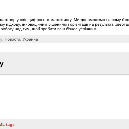
й партнер у світі цифрового маркетингу. Ми допоможемо вашому біз
у підходу, інноваційним рішенням і орієнтації на результат. Зверта
о роботу над тим, щоб зробити ваш бізнес успішним!
ry:
Новости,
Украина
y
ML tags