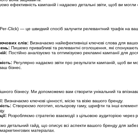
ємо ефективність кампаній і надаємо детальні звіти, щоб ви могли 
Per-Click) — це швидкий спосіб залучити релевантний трафік на ва
лючових слів:
Визначаємо найефективніші ключові слова для вашог
ень:
Пишемо привабливі та релевантні оголошення, які спонукають к
ній:
Постійно аналізуємо та оптимізуємо рекламні кампанії для дос
.
ність:
Регулярно надаємо звіти про результати кампаній, щоб ви м
ваш бізнес.
ішного бізнесу. Ми допоможемо вам створити унікальний та впізнав
ї:
Визначаємо ключові цінності, місію та візію вашого бренду.
ність:
Створюємо логотип, кольорову гаму, шрифти та інші елемен
ду.
ції:
Розробляємо стратегію взаємодії з цільовою аудиторією через р
о детальний гайд, що описує всі аспекти вашого бренду для забе
х маркетингових матеріалах.