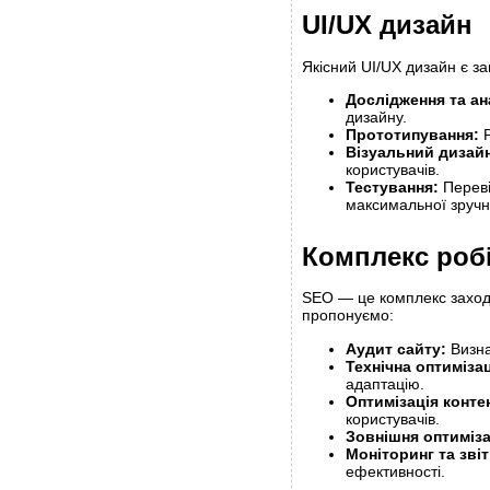
UI/UX дизайн
Якісний UI/UX дизайн є з
Дослідження та ан
дизайну.
Прототипування:
Р
Візуальний дизай
користувачів.
Тестування:
Переві
максимальної зручн
Комплекс робі
SEO — це комплекс заход
пропонуємо:
Аудит сайту:
Визна
Технічна оптимізац
адаптацію.
Оптимізація конте
користувачів.
Зовнішня оптиміза
Моніторинг та звіт
ефективності.