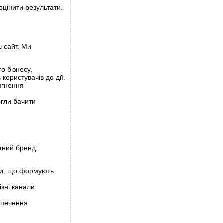
оцінити результати.
ш сайт. Ми
о бізнесу.
ористувачів до дії.
ягнення
огли бачити
аний бренд:
ти, що формують
ізні канали
зпечення