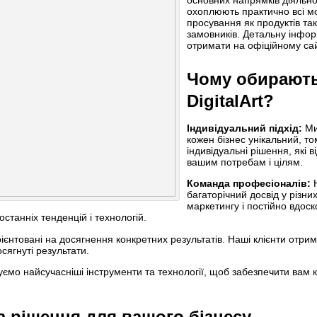
основних напрямків діяльнос
охоплюють практично всі м
просування як продуктів так
замовників. Детальну інфо
отримати на офіційному са
Чому обирают
DigitalArt?
Індивідуальний підхід:
Ми
кожен бізнес унікальний, т
індивідуальні рішення, які 
вашим потребам і цілям.
Команда професіоналів:
Н
багаторічний досвід у різн
маркетингу і постійно вдос
останніх тенденцій і технологій.
єнтовані на досягнення конкретних результатів. Наші клієнти отрим
сягнуті результати.
ємо найсучасніші інструменти та технології, щоб забезпечити вам 
та рішення для вашого бізнесу