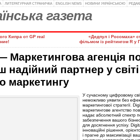
А
ЛИТЕРАТУРНАЯ СТРАНИЧКА
ENGLISH NEWS
НОВИНИ УКРАЇНСЬКОЮ
РЕДА
їнська газета
го Кипра от GP real
«Дедпул і Росомаха» с
ние!
фільмом із рейтингом R у 
t — Маркетингова агенція п
ш надійний партнер у світі
о маркетингу
У сучасному цифровому світ
неможливо уявити без ефек
маркетингової стратегії. Dig
маркетингове агентство пов
надає абсолютний спектр п
забезпечення вашого бізнес
для досягнення успіху. Digi
інноваційні рішення, орієнт
і прагне до максимізації ва