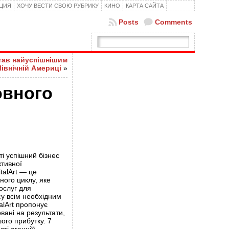
КЦИЯ
ХОЧУ ВЕСТИ СВОЮ РУБРИКУ
КИНО
КАРТА САЙТА
Posts
Comments
тав найуспішнішим
Північній Америці
»
овного
і успішний бізнес
тивної
italArt — це
ного циклу, яке
ослуг для
у всім необхідним
talArt пропонує
овані на результати,
шого прибутку. 7