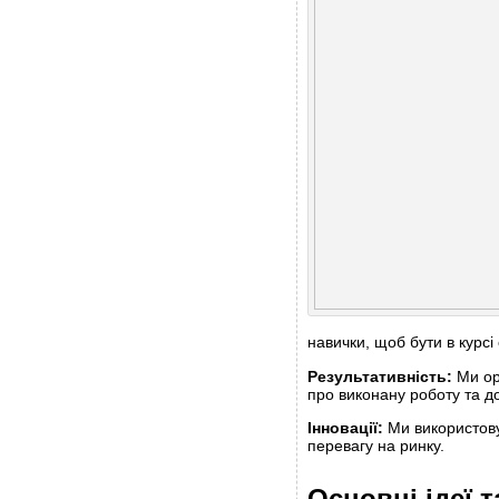
навички, щоб бути в курсі 
Результативність:
Ми орі
про виконану роботу та до
Інновації:
Ми використову
перевагу на ринку.
Основні ідеї 