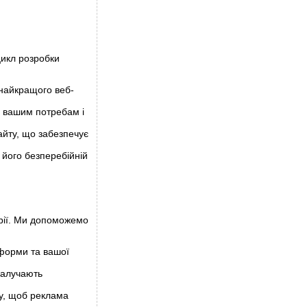
цикл розробки
 найкращого веб-
є вашим потребам і
айту, що забезпечує
 його безперебійній
рії. Ми допоможемо
форми та вашої
залучають
у, щоб реклама