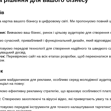
ів
а картка вашого бізнесу в цифровому світі. Ми пропонуємо повний 
ння:
Вивчаємо ваш бізнес, ринок і цільову аудиторію для створення
о сучасний, привабливий і функціональний дизайн, який відповіда
овуємо передові технології для створення надійного та швидкого с
увацький досвід.
ск:
Перевіряємо сайт на всіх етапах розробки, щоб переконатися в
ком.
ок
нішим майданчиком для реклами, особливо серед молодіжної аудито
нціал на повну:
ємо ефективну рекламну стратегію, що враховує особливості плат
:
Створюємо захоплюючі та вірусні відео, які привертають увагу та 
товуємо передові інструменти для точного налаштування таргетинг
кого вона зацікавить.