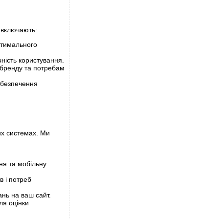
 включають:
птимального
чність користування.
 бренду та потребам
абезпечення
их системах. Ми
ня та мобільну
в і потреб
ань на ваш сайт.
ля оцінки