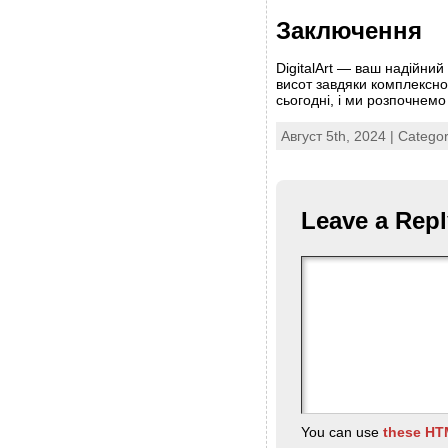
Заключення
DigitalArt — ваш надійни
висот завдяки комплексном
сьогодні, і ми розпочнем
Август 5th, 2024 | Catego
Leave a Repl
You can use
these HT