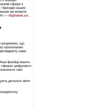
ті агенціїї
ожливі сфери з
 і брендів наших
рмацію ви можете
йті —
digitalart.ua
.
ь
 розуміємо, що
ому пропонуємо
відповідають саме
аші фахівці мають
их сферах цифрового
коналюють свої
ують детальні звіти
конкурентну