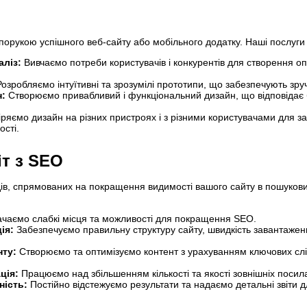
апорукою успішного веб-сайту або мобільного додатку. Наші послуги
аліз:
Вивчаємо потреби користувачів і конкурентів для створення о
озробляємо інтуїтивні та зрозумілі прототипи, що забезпечують зру
н:
Створюємо привабливий і функціональний дизайн, що відповідає
ряємо дизайн на різних пристроях і з різними користувачами для з
ості.
т з SEO
ів, спрямованих на покращення видимості вашого сайту в пошуков
чаємо слабкі місця та можливості для покращення SEO.
ія:
Забезпечуємо правильну структуру сайту, швидкість завантажен
нту:
Створюємо та оптимізуємо контент з урахуванням ключових слі
ція:
Працюємо над збільшенням кількості та якості зовнішніх посил
ність:
Постійно відстежуємо результати та надаємо детальні звіти д