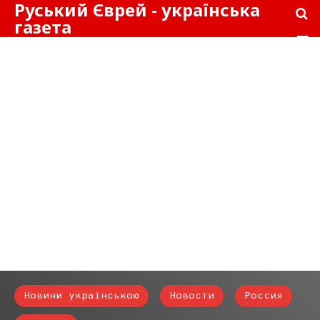
Руський Єврей - українська
газета
Новини українською
Новости
Россия