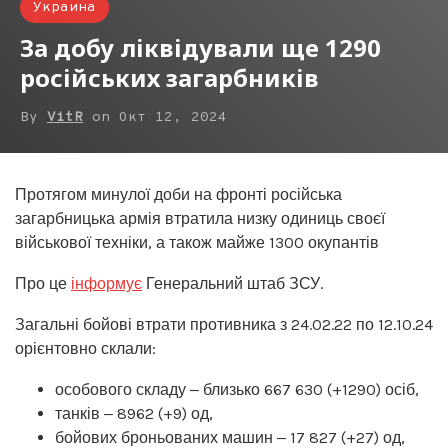
Украина
За добу ліквідували ще 1290
російських загарбників
By
VitR
on
Окт 12, 2024
Протягом минулої доби на фронті російська
загарбницька армія втратила низку одиниць своєї
військової техніки, а також майже 1300 окупантів
Про це
інформує
Генеральний штаб ЗСУ.
Загальні бойові втрати противника з 24.02.22 по 12.10.24
орієнтовно склали:
особового складу ‒ близько 667 630 (+1290) осіб,
танків ‒ 8962 (+9) од,
бойових броньованих машин ‒ 17 827 (+27) од,