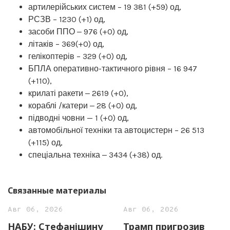
артилерійських систем – 19 381 (+59) од,
РСЗВ – 1230 (+1) од,
засоби ППО ‒ 976 (+0) од,
літаків – 369(+0) од,
гелікоптерів – 329 (+0) од,
БПЛА оперативно-тактичного рівня – 16 947
(+110),
крилаті ракети ‒ 2619 (+0),
кораблі /катери ‒ 28 (+0) од,
підводні човни — 1 (+0) од,
автомобільної техніки та автоцистерн – 26 513
(+115) од,
спеціальна техніка ‒ 3434 (+38) од.
Связанные материалы
Авг 06, 2026
Авг 06, 2026
НАБУ: Стефанішину
Трамп пригрозив